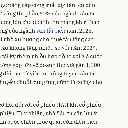
tục nâng cấp công suất đội tàu lên đến
ữ vững thị phần 30% của ngành vận tải
rưởng lớn cho doanh thu mảng khai thác
ưởng của ngành
vận tải biển
năm 2025.
i nhờ xu hướng cho thuê tàu tăng cao
tàu không tăng nhiều so với năm 2024.
à tái ký thêm nhiều hợp đồng với giá cước
 đóng góp lớn về doanh thu với gần 1.300
ng dài hạn từ việc mở rộng tuyến vận tải
chuyển chuỗi cung ứng cũng là cơ hội cho
cơ hội đối với cổ phiếu HAH khi cổ phiếu
phiếu. Tuy nhiên, nhà đầu tư cần lưu ý
 khi cuộc chiến thuế quan còn diễn biến