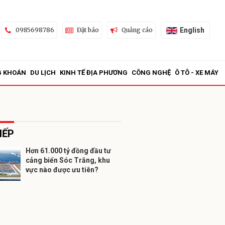
English
0985698786
Đặt báo
Quảng cáo
G KHOÁN
DU LỊCH
KINH TẾ ĐỊA PHƯƠNG
CÔNG NGHỆ
Ô TÔ - XE MÁY
IẾP
Hơn 61.000 tỷ đồng đầu tư
cảng biển Sóc Trăng, khu
ửi
vực nào được ưu tiên?