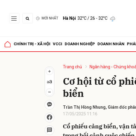
Hà Nội
32°C
/ 26 - 32°C
MỚI NHẤT
Gửi 
CHÍNH TRỊ - XÃ HỘI
VCCI
DOANH NGHIỆP
DOANH NHÂN
PHÁ
Trang chủ
Ngân hàng - Chứng kho
Cơ hội từ cổ phi
biển
Trần Thị Hồng Nhung, Giám đốc phân
17/05/2025 11:16
Cổ phiếu cảng biển, vận t
trong bối cảnh cuộc chiến