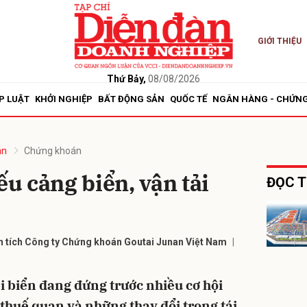
GIỚI THIỆU
bình luận
Thứ Bảy,
08/08/2026
P LUẬT
KHỞI NGHIỆP
BẤT ĐỘNG SẢN
QUỐC TẾ
NGÂN HÀNG - CHỨN
án
Chứng khoán
ếu cảng biển, vận tải
ĐỌC T
Hủy
G
 tích Công ty Chứng khoán Goutai Junan Việt Nam
ải biển đang đứng trước nhiều cơ hội
 thuế quan và những thay đổi trong tái