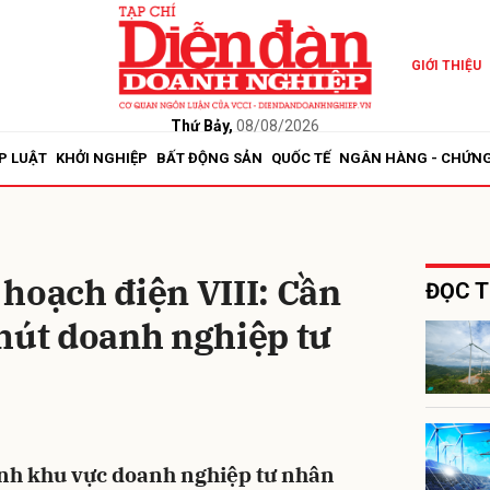
GIỚI THIỆU
bình luận
Thứ Bảy,
08/08/2026
P LUẬT
KHỞI NGHIỆP
BẤT ĐỘNG SẢN
QUỐC TẾ
NGÂN HÀNG - CHỨN
hoạch điện VIII: Cần
ĐỌC T
hút doanh nghiệp tư
Hủy
G
nh khu vực doanh nghiệp tư nhân