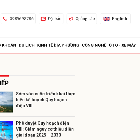
English
0985698786
Đặt báo
Quảng cáo
G KHOÁN
DU LỊCH
KINH TẾ ĐỊA PHƯƠNG
CÔNG NGHỆ
Ô TÔ - XE MÁY
IẾP
Sớm vào cuộc triển khai thực
hiện kế hoạch Quy hoạch
ửi
điện VIII
Phê duyệt Quy hoạch điện
VIII: Giảm nguy cơ thiếu điện
giai đoạn 2025 – 2030