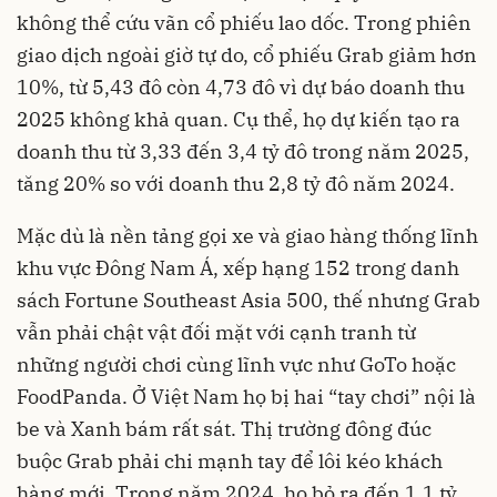
không thể cứu vãn cổ phiếu lao dốc. Trong phiên
giao dịch ngoài giờ tự do, cổ phiếu Grab giảm hơn
10%, từ 5,43 đô còn 4,73 đô vì dự báo doanh thu
2025 không khả quan. Cụ thể, họ dự kiến tạo ra
doanh thu từ 3,33 đến 3,4 tỷ đô trong năm 2025,
tăng 20% so với doanh thu 2,8 tỷ đô năm 2024.
Mặc dù là nền tảng gọi xe và giao hàng thống lĩnh
khu vực Đông Nam Á, xếp hạng 152 trong danh
sách Fortune Southeast Asia 500, thế nhưng Grab
vẫn phải chật vật đối mặt với cạnh tranh từ
những người chơi cùng lĩnh vực như GoTo hoặc
FoodPanda. Ở Việt Nam họ bị hai “tay chơi” nội là
be và Xanh bám rất sát. Thị trường đông đúc
buộc Grab phải chi mạnh tay để lôi kéo khách
hàng mới. Trong năm 2024, họ bỏ ra đến 1,1 tỷ