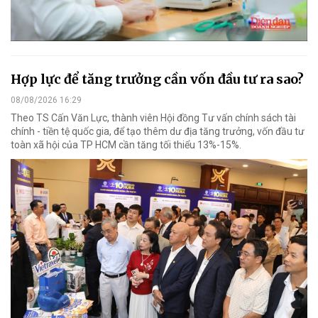
Hợp lực để tăng trưởng cần vốn đầu tư ra sao?
08/08/2026 16:29
Theo TS Cấn Văn Lực, thành viên Hội đồng Tư vấn chính sách tài
chính - tiền tệ quốc gia, để tạo thêm dư địa tăng trưởng, vốn đầu tư
toàn xã hội của TP HCM cần tăng tối thiểu 13%-15%.