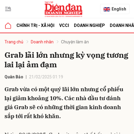
English
CHÍNH TRỊ - XÃ HỘI
VCCI
DOANH NGHIỆP
DOANH NH
bình luận
Trang chủ
Doanh nhân
Chuyện làm ăn
Grab lãi lớn nhưng kỳ vọng tương
lai lại ảm đạm
Quân Bảo
21/02/2025 01:19
Grab vừa có một quý lãi lớn nhưng cổ phiếu
lại giảm khoảng 10%. Các nhà đầu tư đánh
Hủy
G
giá Grab sẽ có những thời gian kinh doanh
sắp tới rất khó khăn.