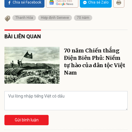
Theo dõi trên
Chia sẻ Facebook
Chia sẻ Zalo
Thanh Hóa
Hiệp định Geneve
70 năm
BÀI LIÊN QUAN
70 năm Chiến thắng
Điện Biên Phủ: Niềm
tự hào của dân tộc Việt
Nam
Gửi bình luận