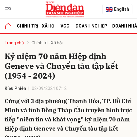
English
CHÍNH TRỊ - XÃ HỘI
VCCI
DOANH NGHIỆP
DOANH NH
bình luận
Trang chủ
Chính trị - Xã hội
Kỷ niệm 70 năm Hiệp định
Geneve và Chuyến tàu tập kết
(1954 - 2024)
Kiều Phiên
02/09/2024 07:12
Cùng với 3 địa phương Thanh Hóa, TP. Hồ Chí
Hủy
G
Minh và tỉnh Đồng Tháp Cầu truyền hình trực
tiếp "niềm tin và khát vọng" kỷ niệm 70 năm
Hiệp định Geneve và Chuyến tàu tập kết