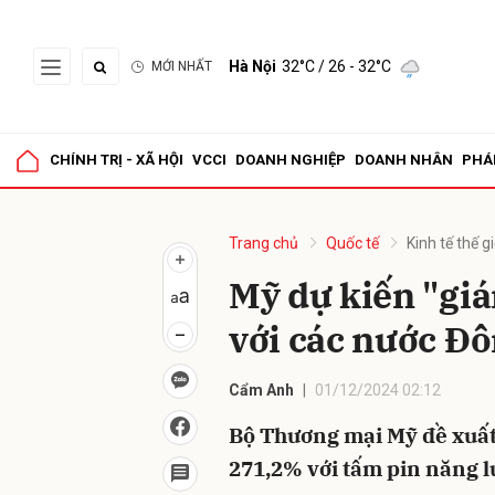
Hà Nội
32°C
/ 26 - 32°C
MỚI NHẤT
Gửi 
CHÍNH TRỊ - XÃ HỘI
VCCI
DOANH NGHIỆP
DOANH NHÂN
PHÁ
Trang chủ
Quốc tế
Kinh tế thế gi
Mỹ dự kiến "gi
với các nước Đ
Cẩm Anh
01/12/2024 02:12
Bộ Thương mại Mỹ đề xuất
271,2% với tấm pin năng l