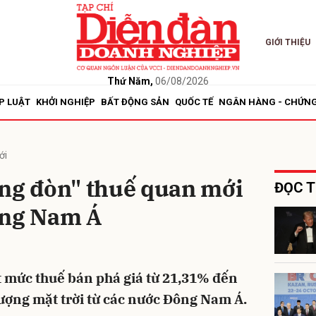
GIỚI THIỆU
bình luận
Thứ Năm,
06/08/2026
P LUẬT
KHỞI NGHIỆP
BẤT ĐỘNG SẢN
QUỐC TẾ
NGÂN HÀNG - CHỨN
ới
áng đòn" thuế quan mới
ĐỌC T
ông Nam Á
Hủy
G
 mức thuế bán phá giá từ 21,31% đến
ượng mặt trời từ các nước Đông Nam Á.