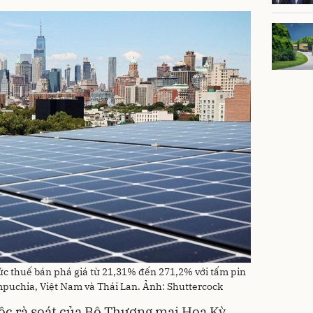
c thuế bán phá giá từ 21,31% đến 271,2% với tấm pin
mpuchia, Việt Nam và Thái Lan. Ảnh: Shuttercock
ộc rà soát của Bộ Thương mại Hoa Kỳ,