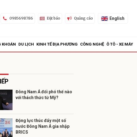
English
0985698786
Đặt báo
Quảng cáo
G KHOÁN
DU LỊCH
KINH TẾ ĐỊA PHƯƠNG
CÔNG NGHỆ
Ô TÔ - XE MÁY
IẾP
Đông Nam Á đối phó thế nào
với thách thức từ Mỹ?
ửi
Động lực thúc đẩy một số
nước Đông Nam Á gia nhập
BRICS