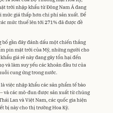
ặt trời nhập khẩu từ Đông Nam Á đang
ới mức giá thấp hơn chi phí sản xuất. Để
 các mức thuế lên tới 271% đã được đề
g bố gần đây đánh dấu một chiến thắng
ấm pin mặt trời của Mỹ, những người cho
hẩu giá rẻ này đang gây tổn hại đến
ọ và làm suy yếu các khoản đầu tư của
uỗi cung ứng trong nước.
 là việc nhập khẩu các sản phẩm tế bào
ể – và các mô-đun được sản xuất từ chúng
Thái Lan và Việt Nam, các quốc gia hiện
t bị này cho thị trường Hoa Kỳ.