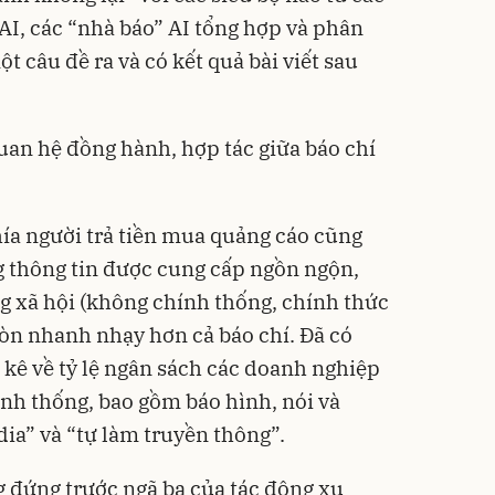
 AI, các “nhà báo” AI tổng hợp và phân
t câu đề ra và có kết quả bài viết sau
uan hệ đồng hành, hợp tác giữa báo chí
hía người trả tiền mua quảng cáo cũng
g thông tin được cung cấp ngồn ngộn,
ng xã hội (không chính thống, chính thức
òn nhanh nhạy hơn cả báo chí. Đã có
kê về tỷ lệ ngân sách các doanh nghiệp
ính thống, bao gồm báo hình, nói và
ia” và “tự làm truyền thông”.
g đứng trước ngã ba của tác động xu