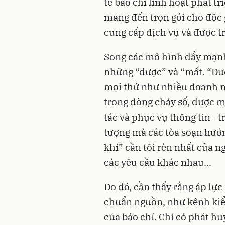
tế báo chí linh hoạt phát t
mang đến trọn gói cho độc 
cung cấp dịch vụ và được t
Song các mô hình đẩy mạn
những “được” và “mất. “Đượ
mọi thứ như nhiều doanh n
trong dòng chảy số, được m
tác và phục vụ thông tin - t
tượng mà các tòa soạn hướn
khí” cần tôi rèn nhất của ng
các yêu cầu khác nhau...
Do đó, cần thấy rằng áp lực 
chuẩn nguồn, như kênh kiểm
của báo chí. Chỉ có phát h