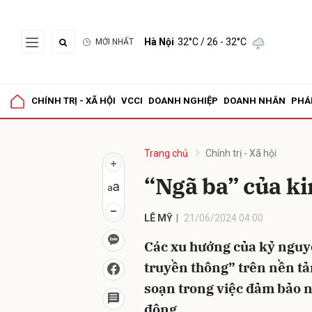
Hà Nội
32°C
/ 26 - 32°C
MỚI NHẤT
Gửi 
CHÍNH TRỊ - XÃ HỘI
VCCI
DOANH NGHIỆP
DOANH NHÂN
PHÁ
Trang chủ
Chính trị - Xã hội
“Ngã ba” của ki
LÊ MỸ
21/06/2024 04:00
Các xu hướng của kỷ nguy
truyền thông” trên nền tản
soạn trong việc đảm bảo n
động.