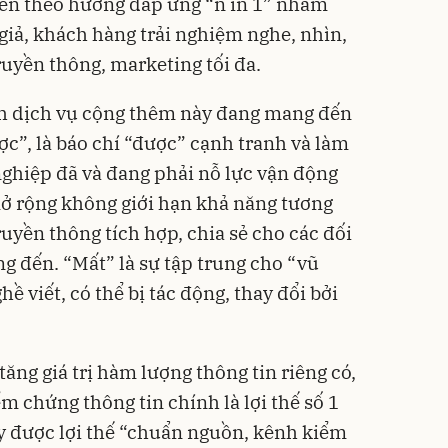
riển theo hướng đáp ứng “n in 1” nhằm
giả, khách hàng trải nghiệm nghe, nhìn,
ruyền thông, marketing tối đa.
h dịch vụ cộng thêm này đang mang đến
c”, là báo chí “được” cạnh tranh và làm
ghiệp đã và đang phải nỗ lực vận động
ở rộng không giới hạn khả năng tương
ruyền thông tích hợp, chia sẻ cho các đối
g đến. “Mất” là sự tập trung cho “vũ
hề viết, có thể bị tác động, thay đổi bởi
tăng giá trị hàm lượng thông tin riêng có,
 chứng thông tin chính là lợi thế số 1
uy được lợi thế “chuẩn nguồn, kênh kiểm