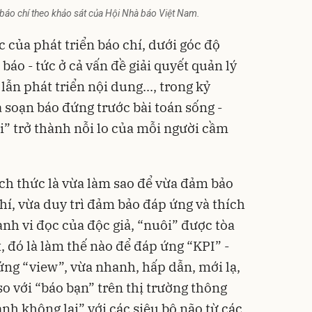
báo chí theo khảo sát của Hội Nhà báo Việt Nam.
 của phát triển báo chí, dưới góc độ
báo - tức ở cả vấn đề giải quyết quản lý
lẫn phát triển nội dung..., trong kỷ
 soạn báo đứng trước bài toán sống -
i” trở thành nỗi lo của mỗi người cầm
ách thức là vừa làm sao để vừa đảm bảo
hí, vừa duy trì đảm bảo đáp ứng và thích
nh vi đọc của độc giả, “nuôi” được tòa
, đó là làm thế nào để đáp ứng “KPI” -
ứng “view”, vừa nhanh, hấp dẫn, mới lạ,
so với “báo bạn” trên thị trường thông
anh không lại” với các siêu bộ não từ các