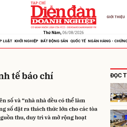
GIỚI THIỆU
bình luận
Thứ Năm,
06/08/2026
P LUẬT
KHỞI NGHIỆP
BẤT ĐỘNG SẢN
QUỐC TẾ
NGÂN HÀNG - CHỨN
nh tế báo chí
ĐỌC T
Hủy
G
ên số và “nhà nhà đều có thể làm
g số đặt ra thách thức lớn cho các tòa
guồn thu, duy trì và mở rộng hoạt