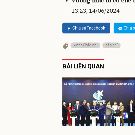
Vướng mắc từ cơ chế t
13:23, 14/06/2024
Chia sẻ Facebook
Chia s
kinh tế báo chí
báo chí
BÀI LIÊN QUAN