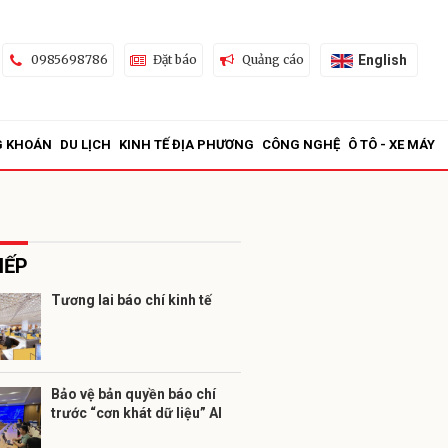
English
0985698786
Đặt báo
Quảng cáo
G KHOÁN
DU LỊCH
KINH TẾ ĐỊA PHƯƠNG
CÔNG NGHỆ
Ô TÔ - XE MÁY
IẾP
Tương lai báo chí kinh tế
ửi
Bảo vệ bản quyền báo chí
trước “cơn khát dữ liệu” AI