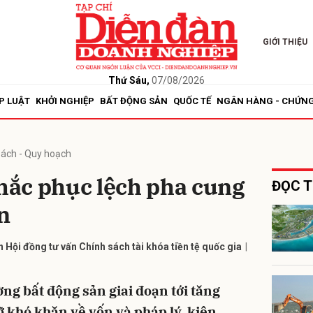
GIỚI THIỆU
bình luận
Thứ Sáu,
07/08/2026
P LUẬT
KHỞI NGHIỆP
BẤT ĐỘNG SẢN
QUỐC TẾ
NGÂN HÀNG - CHỨN
sách - Quy hoạch
ắc phục lệch pha cung
ĐỌC T
n
Hủy
G
Hội đồng tư vấn Chính sách tài khóa tiền tệ quốc gia
ường bất động sản giai đoạn tới tăng
ỡ khó khăn về vốn và pháp lý, kiên