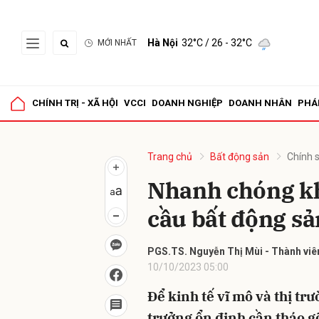
Hà Nội
32°C
/ 26 - 32°C
MỚI NHẤT
Gửi 
CHÍNH TRỊ - XÃ HỘI
VCCI
DOANH NGHIỆP
DOANH NHÂN
PHÁ
Trang chủ
Bất động sản
Chính 
Nhanh chóng kh
cầu bất động sả
PGS.TS. Nguyễn Thị Mùi - Thành viên 
10/10/2023 05:00
Để kinh tế vĩ mô và thị tr
trưởng ổn định cần tháo g