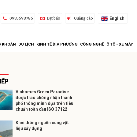
English
0985698786
Đặt báo
Quảng cáo
G KHOÁN
DU LỊCH
KINH TẾ ĐỊA PHƯƠNG
CÔNG NGHỆ
Ô TÔ - XE MÁY
IẾP
Vinhomes Green Paradise
được trao chứng nhận thành
ửi
phố thông minh dựa trên tiêu
chuẩn toàn cầu ISO 37122
Khơi thông nguồn cung vật
liệu xây dựng