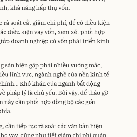
nh, khả năng hấp thụ vốn.
 rà soát cắt giảm chi phí, để có điều kiện
 các điều kiện vay vốn, xem xét phối hợp
giúp doanh nghiệp có vốn phát triển kinh
ộng sản hiện gặp phải nhiều vướng mắc,
ều lĩnh vực, ngành nghề của nền kinh tế
 chính... Khó khăn của ngành bất động
ề pháp lý là chủ yếu. Bởi vậy, để tháo gỡ
 này cần phối hợp đồng bộ các giải
phía.
, cần tiếp tục rà soát các văn bản hiện
cho vay, cũng như tiết giảm chi phí quản