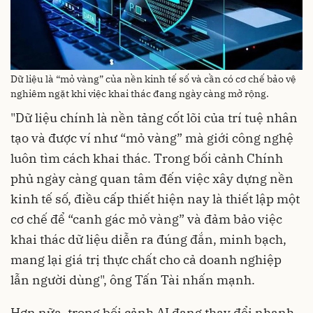
Dữ liệu là “mỏ vàng” của nền kinh tế số và cần có cơ chế bảo vệ
nghiêm ngặt khi việc khai thác đang ngày càng mở rộng.
"Dữ liệu chính là nền tảng cốt lõi của trí tuệ nhân
tạo và được ví như “mỏ vàng” mà giới công nghệ
luôn tìm cách khai thác. Trong bối cảnh Chính
phủ ngày càng quan tâm đến việc xây dựng nền
kinh tế số, điều cấp thiết hiện nay là thiết lập một
cơ chế để “canh gác mỏ vàng” và đảm bảo việc
khai thác dữ liệu diễn ra đúng đắn, minh bạch,
mang lại giá trị thực chất cho cả doanh nghiệp
lẫn người dùng", ông Tấn Tài nhấn mạnh.
Hơn nữa, trong bối cảnh AI đang thay đổi nhanh