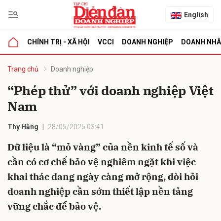
English
CHÍNH TRỊ - XÃ HỘI
VCCI
DOANH NGHIỆP
DOANH NH
bình luận
Trang chủ
Doanh nghiệp
“Phép thử” với doanh nghiệp Việt
Nam
Thy Hằng
28/05/2025 03:41
Dữ liệu là “mỏ vàng” của nền kinh tế số và
cần có cơ chế bảo vệ nghiêm ngặt khi việc
Hủy
G
khai thác đang ngày càng mở rộng, đòi hỏi
doanh nghiệp cần sớm thiết lập nền tảng
vững chắc để bảo vệ.