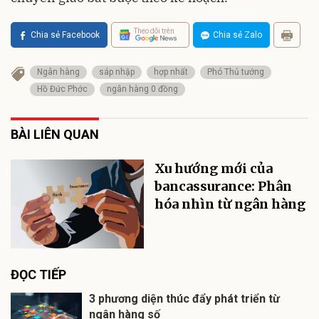
Theo dõi trên
Chia sẻ Facebook
Chia sẻ Zalo
Ngân hàng
sáp nhập
hợp nhất
Phó Thủ tướng
Hồ Đức Phớc
ngân hàng 0 đồng
BÀI LIÊN QUAN
Xu hướng mới của
bancassurance: Phân
hóa nhìn từ ngân hàng
ĐỌC TIẾP
3 phương diện thúc đẩy phát triển từ
ngân hàng số