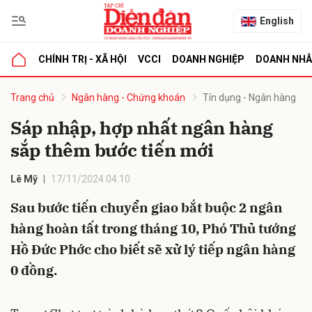
English
CHÍNH TRỊ - XÃ HỘI
VCCI
DOANH NGHIỆP
DOANH NH
bình luận
Trang chủ
Ngân hàng - Chứng khoán
Tín dụng - Ngân hàng
Sáp nhập, hợp nhất ngân hàng
sắp thêm bước tiến mới
Lê Mỹ
17/11/2024 04:10
Sau bước tiến chuyển giao bắt buộc 2 ngân
hàng hoàn tất trong tháng 10, Phó Thủ tướng
Hủy
G
Hồ Đức Phớc cho biết sẽ xử lý tiếp ngân hàng
0 đồng.