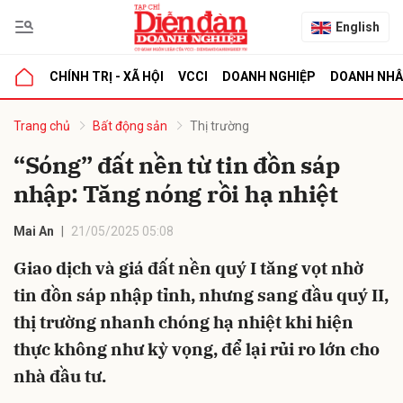
English
CHÍNH TRỊ - XÃ HỘI
VCCI
DOANH NGHIỆP
DOANH NH
bình luận
Trang chủ
Bất động sản
Thị trường
“Sóng” đất nền từ tin đồn sáp
nhập: Tăng nóng rồi hạ nhiệt
Mai An
21/05/2025 05:08
Giao dịch và giá đất nền quý I tăng vọt nhờ
tin đồn sáp nhập tỉnh, nhưng sang đầu quý II,
Hủy
G
thị trường nhanh chóng hạ nhiệt khi hiện
thực không như kỳ vọng, để lại rủi ro lớn cho
nhà đầu tư.