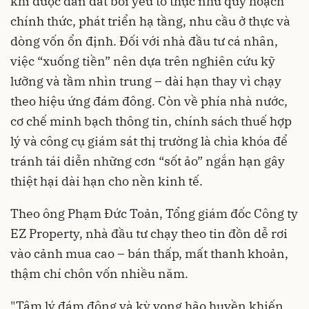
khi được dẫn dắt bởi yếu tố thực như quy hoạch
chính thức, phát triển hạ tầng, nhu cầu ở thực và
dòng vốn ổn định. Đối với nhà đầu tư cá nhân,
việc “xuống tiền” nên dựa trên nghiên cứu kỹ
lưỡng và tầm nhìn trung – dài hạn thay vì chạy
theo hiệu ứng đám đông. Còn về phía nhà nước,
cơ chế minh bạch thông tin, chính sách thuế hợp
lý và công cụ giám sát thị trường là chìa khóa để
tránh tái diễn những cơn “sốt ảo” ngắn hạn gây
thiệt hại dài hạn cho nền kinh tế.
Theo ông Phạm Đức Toản, Tổng giám đốc Công ty
EZ Property, nhà đầu tư chạy theo tin đồn dễ rơi
vào cảnh mua cao – bán thấp, mất thanh khoản,
thậm chí chôn vốn nhiều năm.
"Tâm lý đám đông và kỳ vọng hão huyền khiến