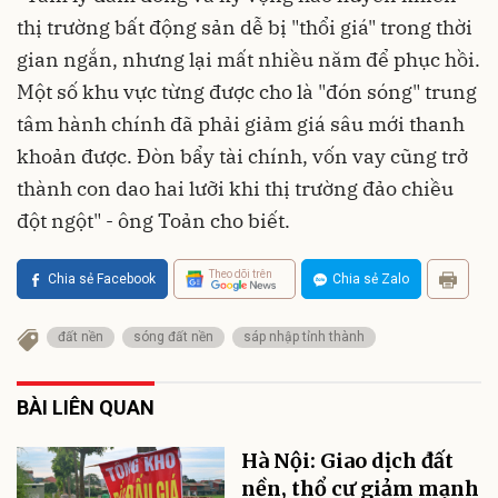
thị trường bất động sản dễ bị "thổi giá" trong thời
gian ngắn, nhưng lại mất nhiều năm để phục hồi.
Một số khu vực từng được cho là "đón sóng" trung
tâm hành chính đã phải giảm giá sâu mới thanh
khoản được. Đòn bẩy tài chính, vốn vay cũng trở
thành con dao hai lưỡi khi thị trường đảo chiều
đột ngột" - ông Toản cho biết.
Theo dõi trên
Chia sẻ Facebook
Chia sẻ Zalo
đất nền
sóng đất nền
sáp nhập tỉnh thành
BÀI LIÊN QUAN
Hà Nội: Giao dịch đất
nền, thổ cư giảm mạnh