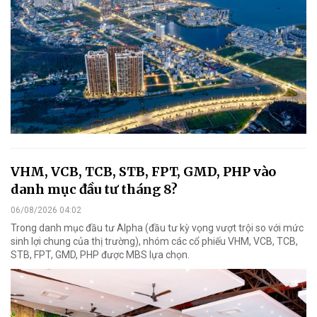
VHM, VCB, TCB, STB, FPT, GMD, PHP vào
danh mục đầu tư tháng 8?
06/08/2026 04:02
Trong danh mục đầu tư Alpha (đầu tư kỳ vọng vượt trội so với mức
sinh lợi chung của thị trường), nhóm các cổ phiếu VHM, VCB, TCB,
STB, FPT, GMD, PHP được MBS lựa chọn.