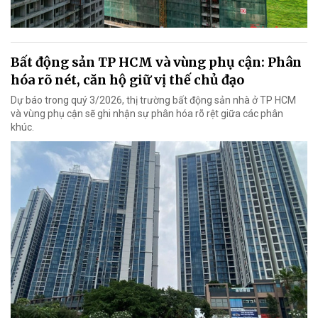
Bất động sản TP HCM và vùng phụ cận: Phân
hóa rõ nét, căn hộ giữ vị thế chủ đạo
Dự báo trong quý 3/2026, thị trường bất động sản nhà ở TP HCM
và vùng phụ cận sẽ ghi nhận sự phân hóa rõ rệt giữa các phân
khúc.