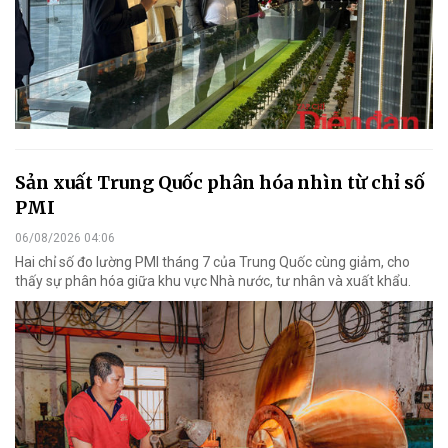
Sản xuất Trung Quốc phân hóa nhìn từ chỉ số
PMI
06/08/2026 04:06
Hai chỉ số đo lường PMI tháng 7 của Trung Quốc cùng giảm, cho
thấy sự phân hóa giữa khu vực Nhà nước, tư nhân và xuất khẩu.