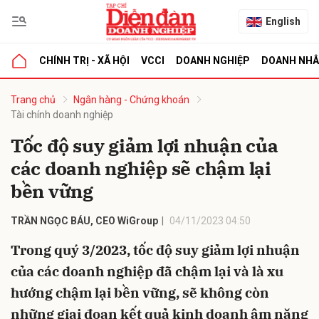
English
CHÍNH TRỊ - XÃ HỘI
VCCI
DOANH NGHIỆP
DOANH NH
bình luận
Trang chủ
Ngân hàng - Chứng khoán
Tài chính doanh nghiệp
Tốc độ suy giảm lợi nhuận của
các doanh nghiệp sẽ chậm lại
bền vững
TRẦN NGỌC BÁU, CEO WiGroup
04/11/2023 04:50
Hủy
G
Trong quý 3/2023, tốc độ suy giảm lợi nhuận
của các doanh nghiệp đã chậm lại và là xu
hướng chậm lại bền vững, sẽ không còn
những giai đoạn kết quả kinh doanh âm nặng