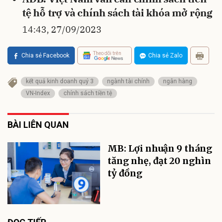
tệ hỗ trợ và chính sách tài khóa mở rộng
14:43, 27/09/2023
Theo dõi trên
Chia sẻ Facebook
Chia sẻ Zalo
kết quả kinh doanh quý 3
ngành tài chính
ngân hàng
VN-Index
chính sách tiền tệ
BÀI LIÊN QUAN
MB: Lợi nhuận 9 tháng
tăng nhẹ, đạt 20 nghìn
tỷ đồng