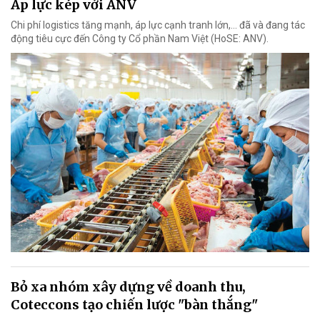
Áp lực kép với ANV
Chi phí logistics tăng mạnh, áp lực cạnh tranh lớn,... đã và đang tác
động tiêu cực đến Công ty Cổ phần Nam Việt (HoSE: ANV).
Bỏ xa nhóm xây dựng về doanh thu,
Coteccons tạo chiến lược "bàn thắng"