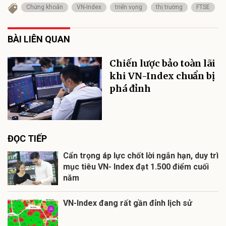
Chứng khoán
VN-Index
triển vọng
thị trường
FTSE
BÀI LIÊN QUAN
Chiến lược bảo toàn lãi
khi VN-Index chuẩn bị
phá đỉnh
ĐỌC TIẾP
Cẩn trọng áp lực chốt lời ngắn hạn, duy trì
mục tiêu VN- Index đạt 1.500 điểm cuối
năm
VN-Index đang rất gần đỉnh lịch sử