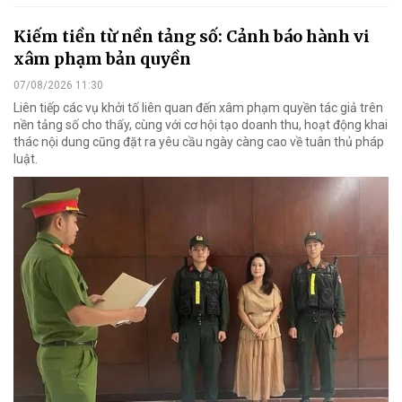
Kiếm tiền từ nền tảng số: Cảnh báo hành vi
xâm phạm bản quyền
07/08/2026 11:30
Liên tiếp các vụ khởi tố liên quan đến xâm phạm quyền tác giả trên
nền tảng số cho thấy, cùng với cơ hội tạo doanh thu, hoạt động khai
thác nội dung cũng đặt ra yêu cầu ngày càng cao về tuân thủ pháp
luật.