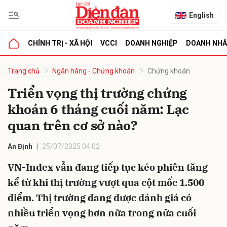
English
CHÍNH TRỊ - XÃ HỘI
VCCI
DOANH NGHIỆP
DOANH NH
bình luận
Trang chủ
Ngân hàng - Chứng khoán
Chứng khoán
Triển vọng thị trường chứng
khoán 6 tháng cuối năm: Lạc
quan trên cơ sở nào?
An Định
25/07/2025 04:02
VN-Index vẫn đang tiếp tục kéo phiên tăng
Hủy
G
kể từ khi thị trường vượt qua cột mốc 1.500
điểm. Thị trường đang được đánh giá có
nhiều triển vọng hơn nữa trong nửa cuối