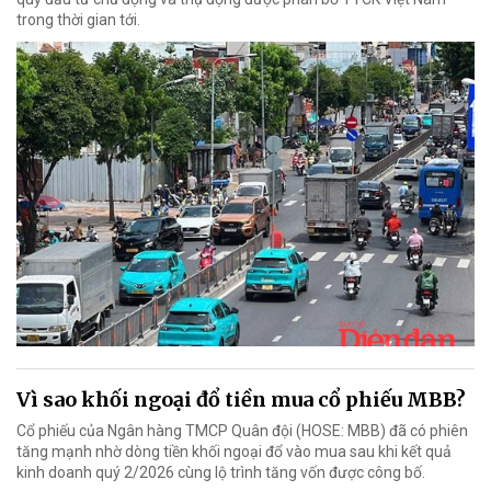
trong thời gian tới.
Vì sao khối ngoại đổ tiền mua cổ phiếu MBB?
Cổ phiếu của Ngân hàng TMCP Quân đội (HOSE: MBB) đã có phiên
tăng mạnh nhờ dòng tiền khối ngoại đổ vào mua sau khi kết quả
kinh doanh quý 2/2026 cùng lộ trình tăng vốn được công bố.