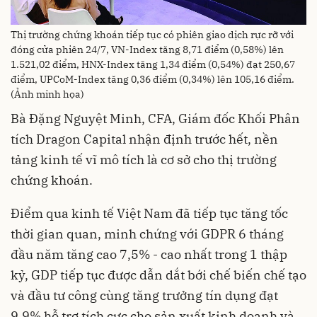
Thị trường chứng khoán tiếp tục có phiên giao dịch rực rỡ với
đóng cửa phiên 24/7, VN-Index tăng 8,71 điểm (0,58%) lên
1.521,02 điểm, HNX-Index tăng 1,34 điểm (0,54%) đạt 250,67
điểm, UPCoM-Index tăng 0,36 điểm (0,34%) lên 105,16 điểm.
(Ảnh minh họa)
Bà Đặng Nguyệt Minh, CFA, Giám đốc Khối Phân
tích Dragon Capital nhận định trước hết, nền
tảng kinh tế vĩ mô tích là cơ sở cho thị trường
chứng khoán.
Điểm qua kinh tế Việt Nam đã tiếp tục tăng tốc
thời gian quan, minh chứng với GDPR 6 tháng
đầu năm tăng cao 7,5% - cao nhất trong 1 thập
kỷ, GDP tiếp tục được dẫn dắt bới chế biến chế tạo
và đầu tư công cùng tăng trưởng tín dụng đạt
9,9% hỗ trợ tích cực cho sản xuất kinh doanh và