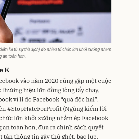
ếm lời từ sự thù địch) do nhiều tổ chức lớn khởi xướng nhằm
g an toàn hơn.
e K
acebook vào năm 2020 cũng gặp một cuộc
 thương hiệu lớn đồng lòng tẩy chay,
ook vì lí do Facebook “quá độc hại”.
tên #StopHateForProfit (Ngừng kiếm lời
ổ chức lớn khởi xướng nhằm ép Facebook
 an toàn hơn, đưa ra chính sách quyết
 tán thông tin gây thù ghét, bạo lực,