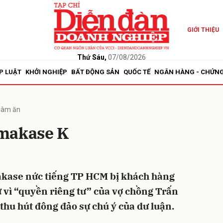
GIỚI THIỆU
bình luận
Thứ Sáu,
07/08/2026
P LUẬT
KHỞI NGHIỆP
BẤT ĐỘNG SẢN
QUỐC TẾ
NGÂN HÀNG - CHỨN
làm ăn
Omakase K
Hủy
G
kase nức tiếng TP HCM bị khách hàng
ự vì “quyền riêng tư” của vợ chồng Trấn
thu hút đông đảo sự chú ý của dư luận.