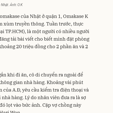
Nhật. Ảnh: O.K
 omakase của Nhật ở quận 1, Omakase K
m xùm truyền thông. Tuần trước, thực
tại TP.HCM), là một người có nhiều người
đăng tải bài viết cho biết mình đặt phòng
 khoảng 20 triệu đồng cho 2 phần ăn và 2
n khi đi ăn, cô di chuyển ra ngoài để
không gian nhà hàng. Khoảng vài phút
 của A.Đ, yêu cầu kiểm tra điện thoại và
i nhà hàng. Lý do nhân viên đưa ra là sợ
 đó lọt vào bức ảnh. Cặp vợ chồng này
 Hari Won.