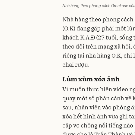
Nhà hàng theo phong cách Omakase của 
Nhà hàng theo phong cách
(O.K) đang gặp phải một lù
khách K.A.Đ (27 tuổi, sống 
theo dõi trên mạng xã hội, 
riêng tại nhà hàng O.K, chi
chai rượu.
Lùm xùm xóa ảnh
Vì muốn thực hiện video ngắ
quay một số phân cảnh về 
sau, nhân viên vào phòng ăn
xóa hết hình ảnh vừa ghi tạ
cặp vợ chồng nổi tiếng nào
được cho là Trấn Thành và