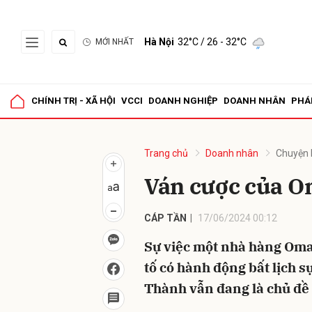
Hà Nội
32°C
/ 26 - 32°C
MỚI NHẤT
Gửi 
CHÍNH TRỊ - XÃ HỘI
VCCI
DOANH NGHIỆP
DOANH NHÂN
PHÁ
Trang chủ
Doanh nhân
Chuyện 
Ván cược của 
CÁP TẦN
17/06/2024 00:12
Sự việc một nhà hàng Oma
tố có hành động bất lịch s
Thành vẫn đang là chủ đề 