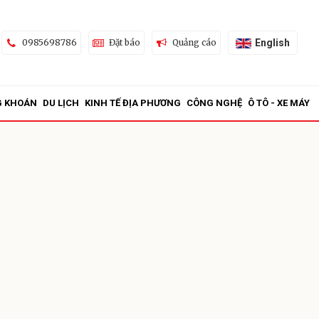
English
0985698786
Đặt báo
Quảng cáo
G KHOÁN
DU LỊCH
KINH TẾ ĐỊA PHƯƠNG
CÔNG NGHỆ
Ô TÔ - XE MÁY
ửi