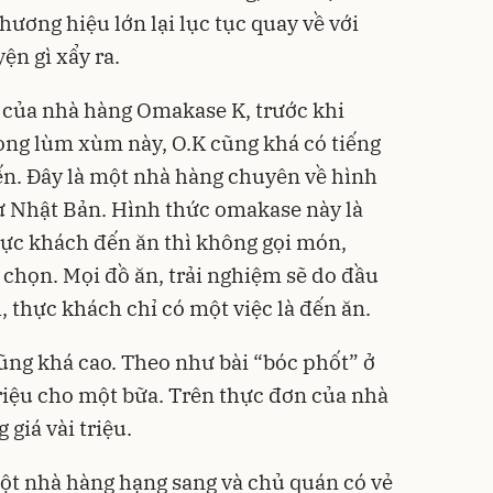
hương hiệu lớn lại lục tục quay về với
n gì xẩy ra.
n của nhà hàng Omakase K, trước khi
ong lùm xùm này, O.K cũng khá có tiếng
ến. Đây là một nhà hàng chuyên về hình
ừ Nhật Bản. Hình thức omakase này là
hực khách đến ăn thì không gọi món,
 chọn. Mọi đồ ăn, trải nghiệm sẽ do đầu
 thực khách chỉ có một việc là đến ăn.
ũng khá cao. Theo như bài “bóc phốt” ở
triệu cho một bữa. Trên thực đơn của nhà
giá vài triệu.
ột nhà hàng hạng sang và chủ quán có vẻ