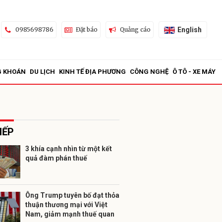
English
0985698786
Đặt báo
Quảng cáo
G KHOÁN
DU LỊCH
KINH TẾ ĐỊA PHƯƠNG
CÔNG NGHỆ
Ô TÔ - XE MÁY
IẾP
3 khía cạnh nhìn từ một kết
quả đàm phán thuế
ửi
Ông Trump tuyên bố đạt thỏa
thuận thương mại với Việt
Nam, giảm mạnh thuế quan