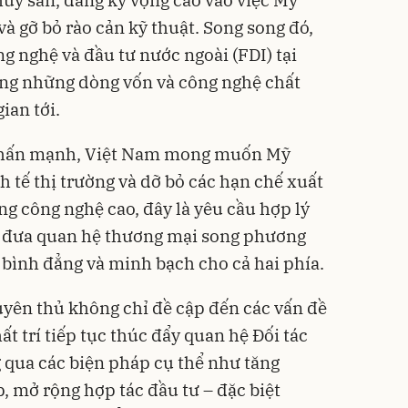
thủy sản, đang kỳ vọng cao vào việc Mỹ
à gỡ bỏ rào cản kỹ thuật. Song song đó,
g nghệ và đầu tư nước ngoài (FDI) tại
ọng những dòng vốn và công nghệ chất
ian tới.
nhấn mạnh, Việt Nam mong muốn Mỹ
 tế thị trường và dỡ bỏ các hạn chế xuất
ng công nghệ cao, đây là yêu cầu hợp lý
m đưa quan hệ thương mại song phương
 bình đẳng và minh bạch cho cả hai phía.
yên thủ không chỉ đề cập đến các vấn đề
t trí tiếp tục thúc đẩy quan hệ Đối tác
g qua các biện pháp cụ thể như tăng
, mở rộng hợp tác đầu tư – đặc biệt