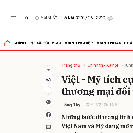
Hà Nội
32°C
/ 26 - 32°C
MỚI NHẤT
Gửi 
CHÍNH TRỊ - XÃ HỘI
VCCI
DOANH NGHIỆP
DOANH NHÂN
PHÁ
Trang chủ
Chính trị - Xã hội
Kinh
Việt - Mỹ tích c
thương mại đối
Hằng Thy
03/07/2025 16:50
Những bước đi mang tính c
Việt Nam và Mỹ đang mở r