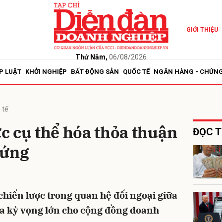
GIỚI THIỆU
bình luận
Thứ Năm,
06/08/2026
P LUẬT
KHỞI NGHIỆP
BẤT ĐỘNG SẢN
QUỐC TẾ
NGÂN HÀNG - CHỨN
 tế
ực cụ thể hóa thỏa thuận
ĐỌC T
 ứng
Hủy
G
hiến lược trong quan hệ đối ngoại giữa
a kỳ vọng lớn cho cộng đồng doanh