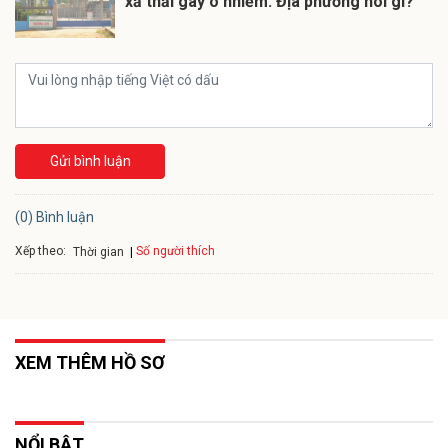
xả thải gây ô nhiễm: Địa phương nói gì?
Gửi bình luận
(0) Bình luận
Xếp theo:
Số người thích
Thời gian
XEM THÊM HỒ SƠ
NỔI BẬT