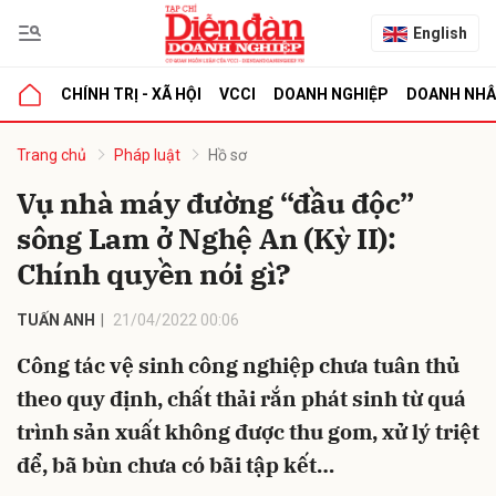
English
CHÍNH TRỊ - XÃ HỘI
VCCI
DOANH NGHIỆP
DOANH NH
bình luận
Trang chủ
Pháp luật
Hồ sơ
Vụ nhà máy đường “đầu độc”
sông Lam ở Nghệ An (Kỳ II):
Chính quyền nói gì?
TUẤN ANH
21/04/2022 00:06
Công tác vệ sinh công nghiệp chưa tuân thủ
Hủy
G
theo quy định, chất thải rắn phát sinh từ quá
trình sản xuất không được thu gom, xử lý triệt
để, bã bùn chưa có bãi tập kết…