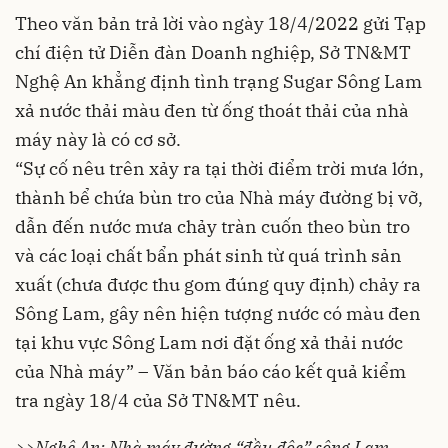
Theo văn bản trả lời vào ngày 18/4/2022 gửi Tạp
chí điện tử Diễn đàn Doanh nghiệp, Sở TN&MT
Nghệ An khẳng định tình trạng Sugar Sông Lam
xả nước thải màu đen từ ống thoát thải của nhà
máy này là có cơ sở.
“Sự cố nêu trên xảy ra tại thời điểm trời mưa lớn,
thành bể chứa bùn tro của Nhà máy đường bị vỡ,
dẫn đến nước mưa chảy tràn cuốn theo bùn tro
và các loại chất bẩn phát sinh từ quá trình sản
xuất (chưa được thu gom đúng quy định) chảy ra
Sông Lam, gây nên hiện tượng nước có màu đen
tại khu vực Sông Lam nơi đặt ống xả thải nước
của Nhà máy” – Văn bản báo cáo kết quả kiểm
tra ngày 18/4 của Sở TN&MT nêu.
>>Nghệ An: Nhà máy đường “đầu độc” sông Lam