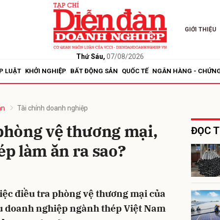
GIỚI THIỆU
bình luận
Thứ Sáu,
07/08/2026
P LUẬT
KHỞI NGHIỆP
BẤT ĐỘNG SẢN
QUỐC TẾ
NGÂN HÀNG - CHỨN
án
Tài chính doanh nghiệp
 phòng vệ thương mại,
ĐỌC T
p làm ăn ra sao?
Hủy
G
 việc điều tra phòng vệ thương mại của
u doanh nghiệp ngành thép Việt Nam