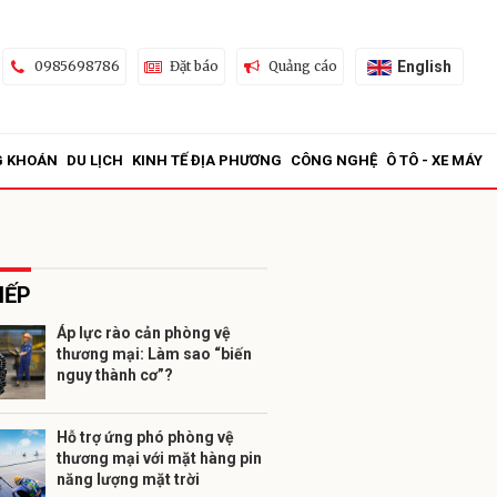
English
0985698786
Đặt báo
Quảng cáo
G KHOÁN
DU LỊCH
KINH TẾ ĐỊA PHƯƠNG
CÔNG NGHỆ
Ô TÔ - XE MÁY
IẾP
Áp lực rào cản phòng vệ
thương mại: Làm sao “biến
ửi
nguy thành cơ”?
Hỗ trợ ứng phó phòng vệ
thương mại với mặt hàng pin
năng lượng mặt trời