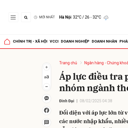
Hà Nội
32°C
/ 26 - 32°C
MỚI NHẤT
Gửi 
CHÍNH TRỊ - XÃ HỘI
VCCI
DOANH NGHIỆP
DOANH NHÂN
PHÁ
Trang chủ
Ngân hàng - Chứng kho
Áp lực điều tra
nhóm ngành thé
Đình Đại
08/02/2025 04:38
Đối diện với áp lực lớn từ
các nước nhập khẩu, nhiề