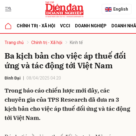
English
CHÍNH TRỊ - XÃ HỘI
VCCI
DOANH NGHIỆP
DOANH NH
bình luận
Trang chủ
Chính trị - Xã hội
Kinh tế
Ba kịch bản cho việc áp thuế đối
ứng và tác động tới Việt Nam
Đình Đại
08/04/2025 04:20
Trong báo cáo chiến lược mới đây, các
chuyên gia của TPS Research đã đưa ra 3
Hủy
G
kịch bản cho việc áp thuế đối ứng và tác động
tới Việt Nam.