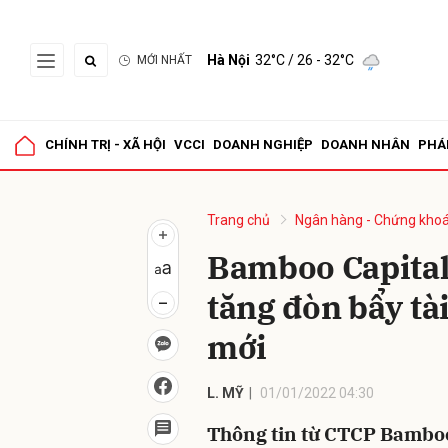
Hà Nội
32°C
/ 26 - 32°C
MỚI NHẤT
Gửi 
CHÍNH TRỊ - XÃ HỘI
VCCI
DOANH NGHIỆP
DOANH NHÂN
PHÁ
Trang chủ
Ngân hàng - Chứng kho
Bamboo Capital 
tăng đòn bẩy tài
mới
L. MỸ
01/01/2022 04:30
Thông tin từ CTCP Bamboo