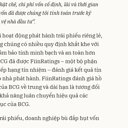
ặt chẽ, chi phí vốn cố định, lãi và thời gian
i vốn đã được chúng tôi tính toán trước kỹ
 vệ nhà đầu tư”.
 hoạt động phát hành trái phiếu riêng lẻ,
g chúng có nhiều quy định khắt khe với
ảm bảo tính minh bạch và an toàn hơn
BCG đã được FiinRatings – một bộ phận
ếp hạng tín nhiệm – đánh giá kết quả tín
ò nhà phát hành. FiinRatings đánh giá hồ
của BCG về trung và dài hạn là tương đối
 khả năng luân chuyển hiệu quả các
ục của BCG.
trái phiếu, doanh nghiệp bù đắp hụt vốn