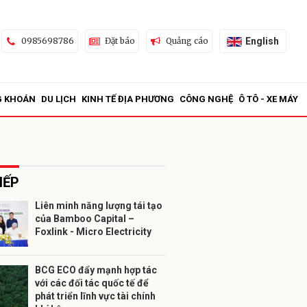
English
0985698786
Đặt báo
Quảng cáo
G KHOÁN
DU LỊCH
KINH TẾ ĐỊA PHƯƠNG
CÔNG NGHỆ
Ô TÔ - XE MÁY
IẾP
Liên minh năng lượng tái tạo
của Bamboo Capital –
ửi
Foxlink - Micro Electricity
BCG ECO đẩy mạnh hợp tác
với các đối tác quốc tế để
phát triển lĩnh vực tài chính