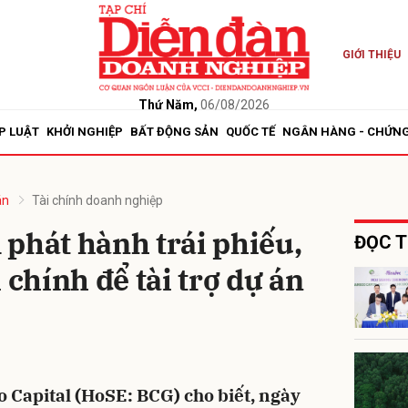
GIỚI THIỆU
bình luận
Thứ Năm,
06/08/2026
P LUẬT
KHỞI NGHIỆP
BẤT ĐỘNG SẢN
QUỐC TẾ
NGÂN HÀNG - CHỨN
án
Tài chính doanh nghiệp
phát hành trái phiếu,
ĐỌC T
 chính để tài trợ dự án
Hủy
G
 Capital (HoSE: BCG) cho biết, ngày