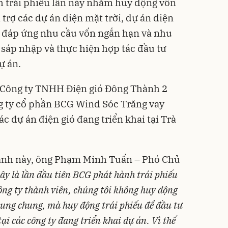
h trái phiếu lần này nhằm huy động vốn
 trợ các dự án điện mặt trời, dự án điện
, đáp ứng nhu cầu vốn ngắn hạn và nhu
sáp nhập và thực hiện hợp tác đầu tư
ự án.
o Công ty TNHH Điện gió Đông Thành 2
g ty cổ phần BCG Wind Sóc Trăng vay
ác dự án điện gió đang triển khai tại Trà
hành này, ông Phạm Minh Tuấn – Phó Chủ
ây là lần đầu tiên
BCG phát hành trái phiếu
ông ty thành viên, chúng tôi không huy động
hung chung, mà huy động trái phiếu để đầu tư
tại các công ty đang triển khai dự án. Vì thế