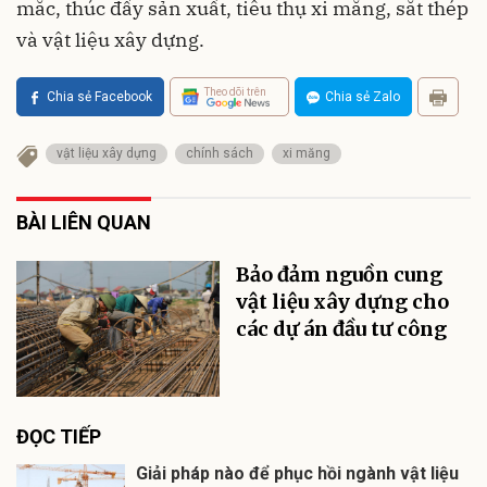
mắc, thúc đẩy sản xuất, tiêu thụ xi măng, sắt thép
và vật liệu xây dựng.
Theo dõi trên
Chia sẻ Facebook
Chia sẻ Zalo
vật liệu xây dựng
chính sách
xi măng
BÀI LIÊN QUAN
Bảo đảm nguồn cung
vật liệu xây dựng cho
các dự án đầu tư công
ĐỌC TIẾP
Giải pháp nào để phục hồi ngành vật liệu