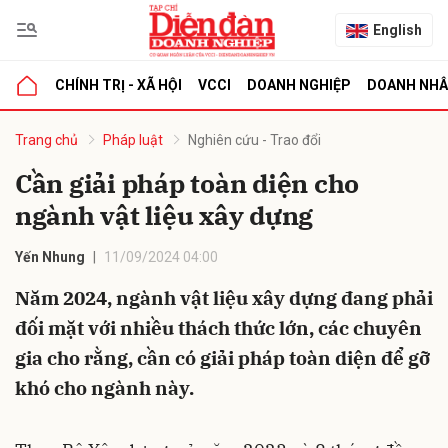
English
CHÍNH TRỊ - XÃ HỘI
VCCI
DOANH NGHIỆP
DOANH NH
bình luận
Trang chủ
Pháp luật
Nghiên cứu - Trao đổi
Cần giải pháp toàn diện cho
ngành vật liệu xây dựng
Yến Nhung
11/09/2024 04:00
Năm 2024, ngành vật liệu xây dựng đang phải
đối mặt với nhiều thách thức lớn, các chuyên
Hủy
G
gia cho rằng, cần có giải pháp toàn diện để gỡ
khó cho ngành này.