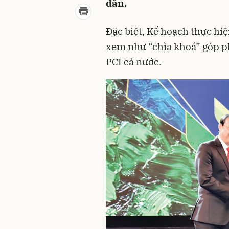
dân.
Đặc biệt, Kế hoạch thực hi
xem như “chìa khoá” góp ph
PCI cả nước.