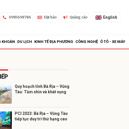
English
0985698786
Đặt báo
Quảng cáo
G KHOÁN
DU LỊCH
KINH TẾ ĐỊA PHƯƠNG
CÔNG NGHỆ
Ô TÔ - XE MÁY
IẾP
Quy hoạch tỉnh Bà Rịa – Vũng
Tàu: Tầm nhìn và khát vọng
ửi
PCI 2023: Bà Rịa – Vũng Tàu
tiếp tục duy trì thứ hạng cao