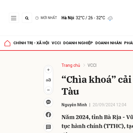
Hà Nội
32°C
/ 26 - 32°C
MỚI NHẤT
Gửi 
CHÍNH TRỊ - XÃ HỘI
VCCI
DOANH NGHIỆP
DOANH NHÂN
PHÁ
Trang chủ
VCCI
“Chìa khoá” cải
Tàu
Nguyễn Minh
20/09/2024 12:04
Năm 2024, tỉnh Bà Rịa - V
tục hành chính (TTHC), tạ