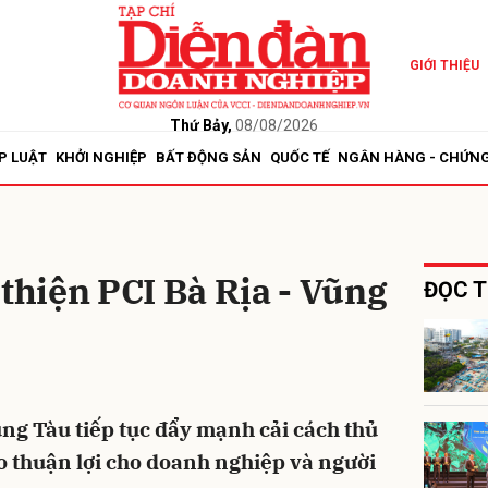
GIỚI THIỆU
bình luận
Thứ Bảy,
08/08/2026
P LUẬT
KHỞI NGHIỆP
BẤT ĐỘNG SẢN
QUỐC TẾ
NGÂN HÀNG - CHỨN
 thiện PCI Bà Rịa - Vũng
ĐỌC T
Hủy
G
ũng Tàu tiếp tục đẩy mạnh cải cách thủ
o thuận lợi cho doanh nghiệp và người