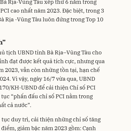
 Bà Rịa-Vũng Tàu xếp thứ 6 nằm trong
PCI cao nhất năm 2023. Đặc biệt, trong 3
Bà Rịa -Vũng Tàu luôn đứng trong Top 10
h”
hủ tịch UBND tỉnh Bà Rịa–Vũng Tàu cho
tỉnh đạt được kết quả tích cực, nhưng qua
ăm 2023, vẫn còn những tồn tại, hạn chế
024. Vì vậy, ngày 16/7 vừa qua, UBND
 170/KH-UBND để cải thiện Chỉ số PCI
 tục “phấn đấu chỉ số PCI nằm trong
ất cả nước”.
tục duy trì, cải thiện những chỉ số tăng
ảm điểm, giảm bậc năm 2023 gồm: Cạnh