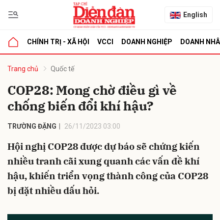
English
CHÍNH TRỊ - XÃ HỘI
VCCI
DOANH NGHIỆP
DOANH NH
bình luận
Trang chủ
Quốc tế
COP28: Mong chờ điều gì về
chống biến đổi khí hậu?
TRƯỜNG ĐẶNG
26/11/2023 03:00
Hội nghị COP28 được dự báo sẽ chứng kiến
nhiều tranh cãi xung quanh các vấn đề khí
Hủy
G
hậu, khiến triển vọng thành công của COP28
bị đặt nhiều dấu hỏi.