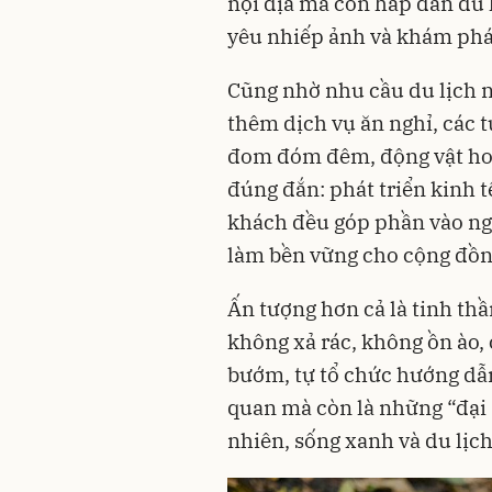
nội địa mà còn hấp dẫn du 
yêu nhiếp ảnh và khám phá
Cũng nhờ nhu cầu du lịch 
thêm dịch vụ ăn nghỉ, các
đom đóm đêm, động vật hoa
đúng đắn: phát triển kinh t
khách đều góp phần vào ngâ
làm bền vững cho cộng đồn
Ấn tượng hơn cả là tinh th
không xả rác, không ồn ào, 
bướm, tự tổ chức hướng dẫ
quan mà còn là những “đại 
nhiên, sống xanh và du lịc