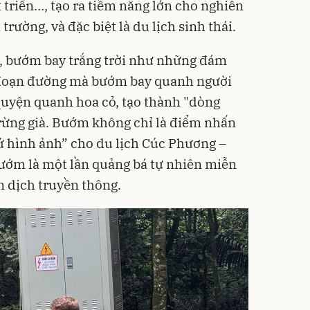
 triển…, tạo ra tiềm năng lớn cho nghiên
rường, và đặc biệt là du lịch sinh thái.
, bướm bay trắng trời như những đám
đoạn đường mà bướm bay quanh người
quyện quanh hoa cỏ, tạo thành "dòng
rừng già. Bướm không chỉ là điểm nhấn
ứ hình ảnh” cho du lịch Cúc Phương –
ướm là một lần quảng bá tự nhiên miễn
n dịch truyền thông.