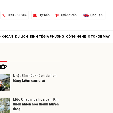
English
0985698786
Đặt báo
Quảng cáo
G KHOÁN
DU LỊCH
KINH TẾ ĐỊA PHƯƠNG
CÔNG NGHỆ
Ô TÔ - XE MÁY
IẾP
Nhật Bản hút khách du lịch
bằng kiếm samurai
ửi
Mộc Châu mùa hoa ban: Khi
thiên nhiên hóa thành huyền
thoại