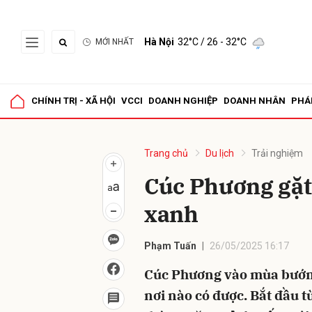
Hà Nội
32°C
/ 26 - 32°C
MỚI NHẤT
Gửi 
CHÍNH TRỊ - XÃ HỘI
VCCI
DOANH NGHIỆP
DOANH NHÂN
PHÁ
Trang chủ
Du lịch
Trải nghiệm
Cúc Phương gặt 
xanh
Phạm Tuấn
26/05/2025 16:17
Cúc Phương vào mùa bướm
nơi nào có được. Bắt đầu 