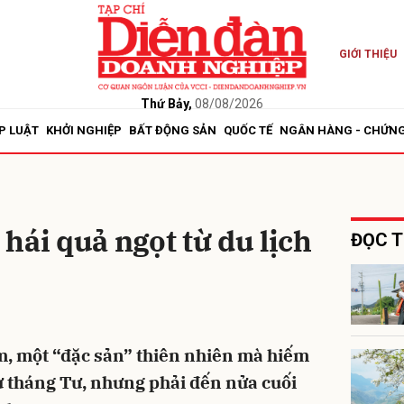
GIỚI THIỆU
bình luận
Thứ Bảy,
08/08/2026
P LUẬT
KHỞI NGHIỆP
BẤT ĐỘNG SẢN
QUỐC TẾ
NGÂN HÀNG - CHỨN
hái quả ngọt từ du lịch
ĐỌC T
Hủy
G
, một “đặc sản” thiên nhiên mà hiếm
từ tháng Tư, nhưng phải đến nửa cuối