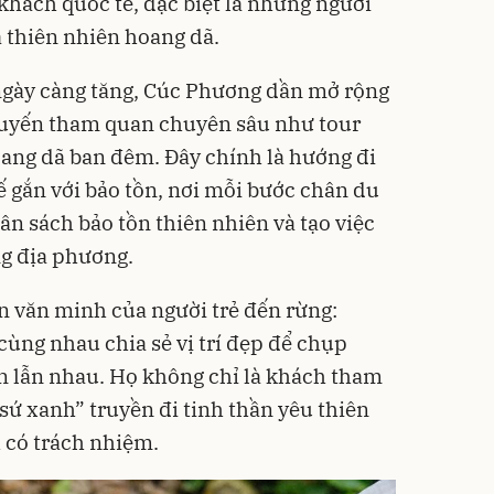
khách quốc tế, đặc biệt là những người
 thiên nhiên hoang dã.
ngày càng tăng, Cúc Phương dần mở rộng
 tuyến tham quan chuyên sâu như tour
ng dã ban đêm. Đây chính là hướng đi
ế gắn với bảo tồn, nơi mỗi bước chân du
n sách bảo tồn thiên nhiên và tạo việc
g địa phương.
ần văn minh của người trẻ đến rừng:
cùng nhau chia sẻ vị trí đẹp để chụp
n lẫn nhau. Họ không chỉ là khách tham
sứ xanh” truyền đi tinh thần yêu thiên
h có trách nhiệm.