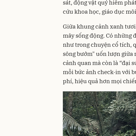
sát, động vật quý hiếm phát
cứu khoa học, giáo dục môi t
Giữa khung cảnh xanh tươi
mây sống động. Có những 
như trong chuyện cổ tích, 
sông bướm" uốn lượn giữa 
cảnh quan mà còn là “đại s
mỗi bức ảnh check-in với b
phí, hiệu quả hơn mọi chiế