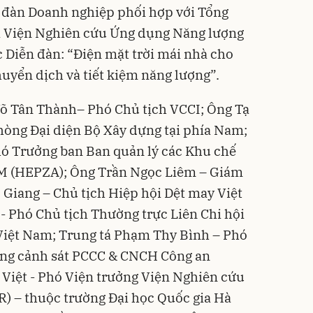
n đàn Doanh nghiệp phối hợp với Tổng
à Viện Nghiên cứu Ứng dụng Năng lượng
 Diễn đàn: “Điện mặt trời mái nhà cho
uyển dịch và tiết kiệm năng lượng”.
õ Tân Thành– Phó Chủ tịch VCCI; Ông Tạ
òng Đại diện Bộ Xây dựng tại phía Nam;
ó Trưởng ban Ban quản lý các Khu chế
CM (HEPZA); Ông Trần Ngọc Liêm – Giám
Giang – Chủ tịch Hiệp hội Dệt may Việt
 Phó Chủ tịch Thường trực Liên Chi hội
Việt Nam; Trung tá Phạm Thy Bình – Phó
òng cảnh sát PCCC & CNCH Công an
iệt - Phó Viện trưởng Viện Nghiên cứu
R) – thuộc trường Đại học Quốc gia Hà