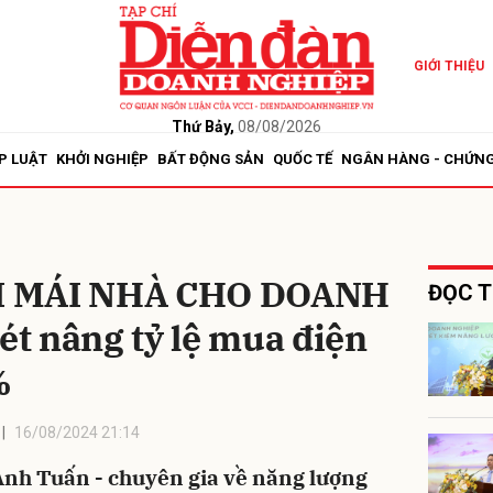
GIỚI THIỆU
bình luận
Thứ Bảy,
08/08/2026
P LUẬT
KHỞI NGHIỆP
BẤT ĐỘNG SẢN
QUỐC TẾ
NGÂN HÀNG - CHỨN
I MÁI NHÀ CHO DOANH
ĐỌC T
t nâng tỷ lệ mua điện
Hủy
G
%
16/08/2024 21:14
 Anh Tuấn - chuyên gia về năng lượng