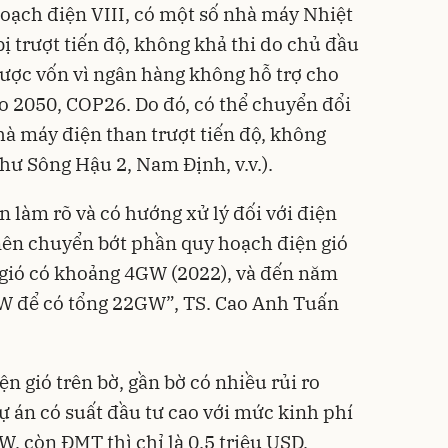
hoạch điện VIII, có một số nhà máy Nhiệt
ị trượt tiến độ, không khả thi do chủ đầu
ược vốn vì ngân hàng không hỗ trợ cho
o 2050, COP26. Do đó, có thể chuyển đổi
hà máy điện than trượt tiến độ, không
hư Sông Hậu 2, Nam Định, v.v.).
 làm rõ và có hướng xử lý đối với điện
 nên chuyển bớt phần quy hoạch điện gió
 gió có khoảng 4GW (2022), và đến năm
W để có tổng 22GW”, TS. Cao Anh Tuấn
ện gió trên bờ, gần bờ có nhiều rủi ro
ự án có suất đầu tư cao với mức kinh phí
, còn ĐMT thì chỉ là 0.5 triệu USD,