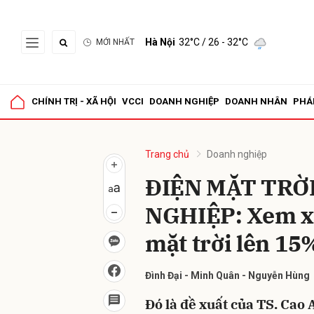
Hà Nội
32°C
/ 26 - 32°C
MỚI NHẤT
Gửi 
CHÍNH TRỊ - XÃ HỘI
VCCI
DOANH NGHIỆP
DOANH NHÂN
PHÁ
Trang chủ
Doanh nghiệp
ĐIỆN MẶT TRỜ
NGHIỆP: Xem xé
mặt trời lên 15
Đình Đại - Minh Quân - Nguyễn Hùng
Đó là đề xuất của TS. Cao