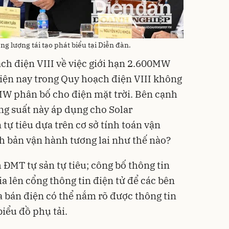
g lượng tái tạo phát biểu tại Diễn đàn.
ạch điện VIII về việc giới hạn 2.600MW
Hiện nay trong Quy hoạch điện VIII không
0MW phân bố cho điện mặt trời. Bên cạnh
ng suất này áp dụng cho Solar
ự tiêu dựa trên cơ sở tính toán vận
h bản vận hành tương lai như thế nào?
h ĐMT tự sản tự tiêu; công bố thông tin
ia lên cổng thông tin điện tử để các bên
a bán điện có thể nắm rõ được thông tin
iểu đồ phụ tải.