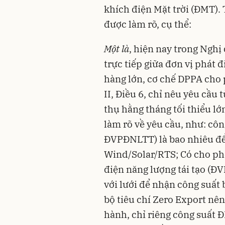
khích điện Mặt trời (ĐMT).
được làm rõ, cụ thể:
Một là
, hiện nay trong Nghị
trực tiếp giữa đơn vị phát đ
hàng lớn, cơ chế DPPA cho 
II, Điều 6, chỉ nêu yêu cầu
thụ hằng tháng tối thiểu l
làm rõ về yêu cầu, như: côn
ĐVPĐNLTT) là bao nhiêu để 
Wind/Solar/RTS; Có cho ph
điện năng lượng tái tạo (Đ
với lưới để nhận công suất
bộ tiêu chí Zero Export nên
hành, chỉ riêng công suất 