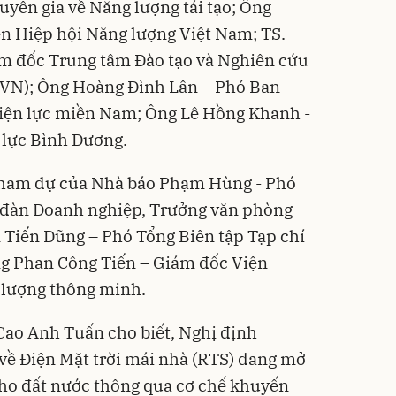
uyên gia về Năng lượng tái tạo; Ông
n Hiệp hội Năng lượng Việt Nam; TS.
m đốc Trung tâm Đào tạo và Nghiên cứu
 EVN); Ông Hoàng Đình Lân – Phó Ban
iện lực miền Nam; Ông Lê Hồng Khanh -
 lực Bình Dương.
tham dự của Nhà báo Phạm Hùng - Phó
n đàn Doanh nghiệp, Trưởng văn phòng
Tiến Dũng – Phó Tổng Biên tập Tạp chí
g Phan Công Tiến – Giám đốc Viện
 lượng thông minh.
 Cao Anh Tuấn cho biết, Nghị định
về Điện Mặt trời mái nhà (RTS) đang mở
 cho đất nước thông qua cơ chế khuyến