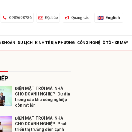
English
0985698786
Đặt báo
Quảng cáo
G KHOÁN
DU LỊCH
KINH TẾ ĐỊA PHƯƠNG
CÔNG NGHỆ
Ô TÔ - XE MÁY
IẾP
ĐIỆN MẶT TRỜI MÁI NHÀ
CHO DOANH NGHIỆP: Dư địa
ửi
trong các khu công nghiệp
còn rất lớn
ĐIỆN MẶT TRỜI MÁI NHÀ
CHO DOANH NGHIỆP: Phát
triển thị trường điện cạnh