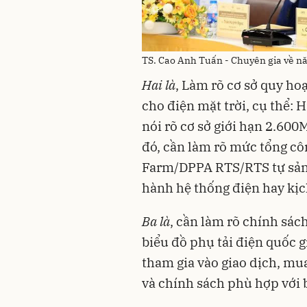
TS. Cao Anh Tuấn - Chuyên gia về năn
Hai là
, Làm rõ cơ sở quy ho
cho điện mặt trời, cụ thể: 
nói rõ cơ sở giới hạn 2.60
đó, cần làm rõ mức tổng cô
Farm/DPPA RTS/RTS tự sản t
hành hệ thống điện hay kịc
Ba là
, cần làm rõ chính sác
biểu đồ phụ tải điện quốc g
tham gia vào giao dịch, mu
và chính sách phù hợp với b