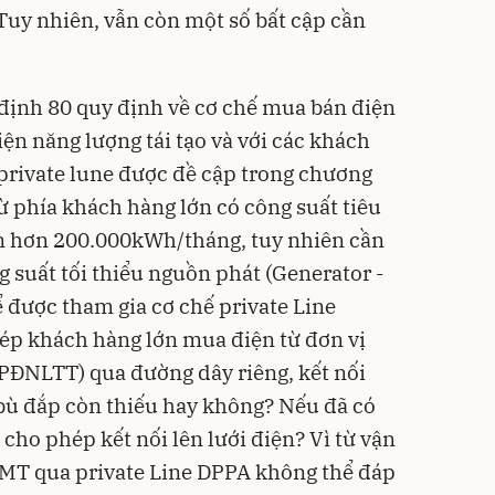
 Tuy nhiên, vẫn còn một số bất cập cần
 định 80 quy định về cơ chế mua bán điện
iện năng lượng tái tạo và với các khách
private lune được đề cập trong chương
 từ phía khách hàng lớn có công suất tiêu
ớn hơn 200.000kWh/tháng, tuy nhiên cần
g suất tối thiểu nguồn phát (Generator -
được tham gia cơ chế private Line
ép khách hàng lớn mua điện từ đơn vị
VPĐNLTT) qua đường dây riêng, kết nối
 bù đắp còn thiếu hay không? Nếu đã có
 cho phép kết nối lên lưới điện? Vì từ vận
ĐMT qua private Line DPPA không thể đáp