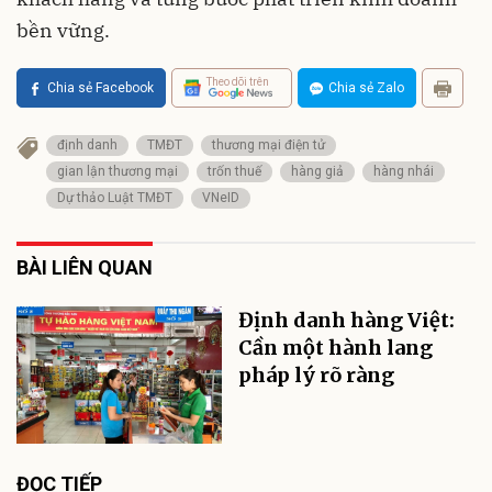
bền vững.
Theo dõi trên
Chia sẻ Facebook
Chia sẻ Zalo
định danh
TMĐT
thương mại điện tử
gian lận thương mại
trốn thuế
hàng giả
hàng nhái
Dự thảo Luật TMĐT
VNeID
BÀI LIÊN QUAN
Định danh hàng Việt:
Cần một hành lang
pháp lý rõ ràng
ĐỌC TIẾP