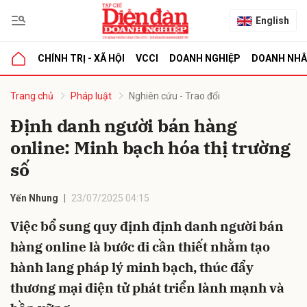
English
CHÍNH TRỊ - XÃ HỘI
VCCI
DOANH NGHIỆP
DOANH NH
bình luận
Trang chủ
Pháp luật
Nghiên cứu - Trao đổi
Định danh người bán hàng
online: Minh bạch hóa thị trường
số
Yến Nhung
23/07/2025 04:15
Việc bổ sung quy định định danh người bán
Hủy
G
hàng online là bước đi cần thiết nhằm tạo
hành lang pháp lý minh bạch, thúc đẩy
thương mại điện tử phát triển lành mạnh và