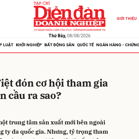
GIỚI THIỆU
bình luận
Thứ Bảy,
08/08/2026
P LUẬT
KHỞI NGHIỆP
BẤT ĐỘNG SẢN
QUỐC TẾ
NGÂN HÀNG - CHỨN
ệt đón cơ hội tham gia
àn cầu ra sao?
Hủy
G
một trung tâm sản xuất mới bên ngoài
 ty đa quốc gia. Nhưng, tỷ trọng tham