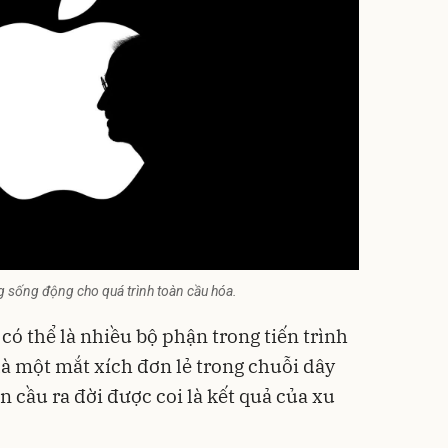
ng sống động cho quá trình toàn cầu hóa.
ó thể là nhiều bộ phận trong tiến trình
là một mắt xích đơn lẻ trong chuỗi dây
n cầu ra đời được coi là kết quả của xu