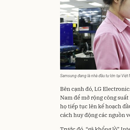
Samsung đang là nhà đầu tư lớn tại Việt
Bên cạnh đó, LG Electronics
Nam để mở rộng công suất
họ tiếp tục lên kế hoạch đầ
cách huy động các nguồn vố
Trước đó, “gã khổng lồ” Int