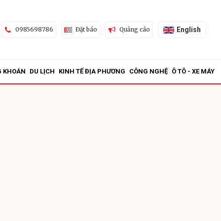
English
0985698786
Đặt báo
Quảng cáo
G KHOÁN
DU LỊCH
KINH TẾ ĐỊA PHƯƠNG
CÔNG NGHỆ
Ô TÔ - XE MÁY
ửi