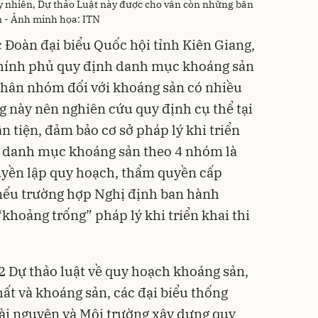
tuy nhiên, Dự thảo Luật này được cho vẫn còn những băn
n - Ảnh minh họa: ITN
c Đoàn đại biểu Quốc hội tỉnh Kiên Giang,
Chính phủ quy định danh mục khoáng sản
phân nhóm đối với khoáng sản có nhiều
 này nên nghiên cứu quy định cụ thể tại
n tiện, đảm bảo cơ sở pháp lý khi triển
i, danh mục khoáng sản theo 4 nhóm là
uyền lập quy hoạch, thẩm quyền cấp
nếu trường hợp Nghị định ban hành
khoảng trống” pháp lý khi triển khai thi
12 Dự thảo luật về quy hoạch khoáng sản,
ất và khoáng sản, các đại biểu thống
ài nguyên và Môi trường xây dựng quy