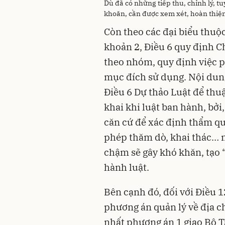
Dù đã có những tiếp thu, chỉnh lý, 
khoăn, cần được xem xét, hoàn thiệ
Còn theo các đại biểu thuộ
khoản 2, Điều 6 quy định 
theo nhóm, quy định việc 
mục đích sử dụng. Nội dung
Điều 6 Dự thảo Luật để thuậ
khai khi luật ban hành, bở
căn cứ để xác định thẩm q
phép thăm dò, khai thác… 
chậm sẽ gây khó khăn, tạo “
hành luật.
Bên cạnh đó, đối với Điều 
phương án quản lý về địa ch
nhất phương án 1 giao Bộ T