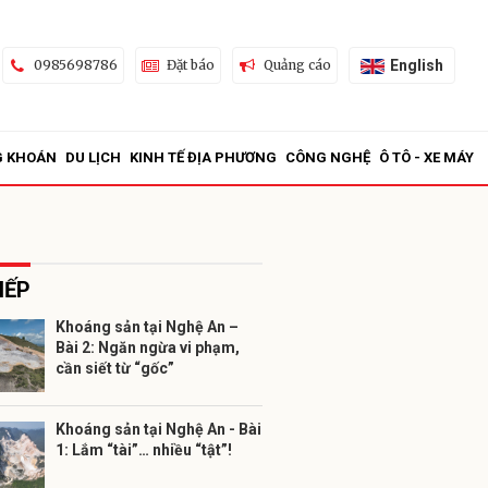
English
0985698786
Đặt báo
Quảng cáo
G KHOÁN
DU LỊCH
KINH TẾ ĐỊA PHƯƠNG
CÔNG NGHỆ
Ô TÔ - XE MÁY
IẾP
Khoáng sản tại Nghệ An –
Bài 2: Ngăn ngừa vi phạm,
ửi
cần siết từ “gốc”
Khoáng sản tại Nghệ An - Bài
1: Lắm “tài”… nhiều “tật”!