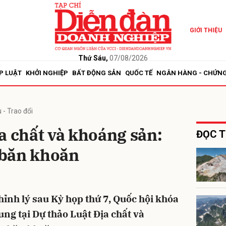
GIỚI THIỆU
bình luận
Thứ Sáu,
07/08/2026
P LUẬT
KHỞI NGHIỆP
BẤT ĐỘNG SẢN
QUỐC TẾ
NGÂN HÀNG - CHỨN
 - Trao đổi
a chất và khoáng sản:
ĐỌC T
 băn khoăn
Hủy
G
hỉnh lý sau Kỳ họp thứ 7, Quốc hội khóa
ung tại Dự thảo Luật Địa chất và