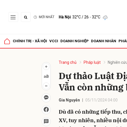
Hà Nội
32°C
/ 26 - 32°C
MỚI NHẤT
Gửi 
CHÍNH TRỊ - XÃ HỘI
VCCI
DOANH NGHIỆP
DOANH NHÂN
PHÁ
Trang chủ
Pháp luật
Nghiên cứu
Dự thảo Luật Đị
Vẫn còn những
Gia Nguyễn
05/11/2024 04:00
Dù đã có những tiếp thu, c
XV, tuy nhiên, nhiều nội d