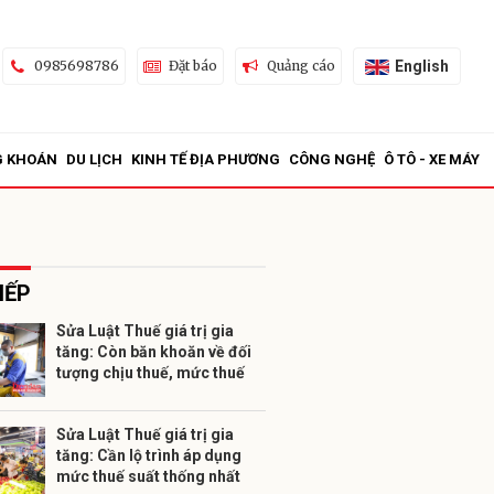
English
0985698786
Đặt báo
Quảng cáo
G KHOÁN
DU LỊCH
KINH TẾ ĐỊA PHƯƠNG
CÔNG NGHỆ
Ô TÔ - XE MÁY
IẾP
Sửa Luật Thuế giá trị gia
tăng: Còn băn khoăn về đối
ửi
tượng chịu thuế, mức thuế
Sửa Luật Thuế giá trị gia
tăng: Cần lộ trình áp dụng
mức thuế suất thống nhất