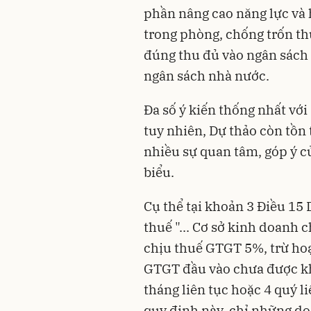
phần nâng cao năng lực và 
trong phòng, chống trốn th
đúng thu đủ vào ngân sách
ngân sách nhà nước.
Đa số ý kiến thống nhất với
tuy nhiên, Dự thảo còn tồn
nhiều sự quan tâm, góp ý c
biểu.
Cụ thể tại khoản 3 Điều 15
thuế "... Cơ sở kinh doanh 
chịu thuế GTGT 5%, trừ hoạ
GTGT đầu vào chưa được khấ
tháng liên tục hoặc 4 quý l
quy định này, chỉ những d