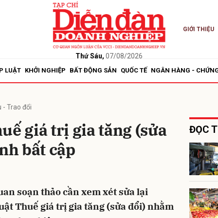
GIỚI THIỆU
bình luận
Thứ Sáu,
07/08/2026
P LUẬT
KHỞI NGHIỆP
BẤT ĐỘNG SẢN
QUỐC TẾ
NGÂN HÀNG - CHỨN
 - Trao đổi
ế giá trị gia tăng (sửa
ĐỌC T
ịnh bất cập
Hủy
G
uan soạn thảo cần xem xét sửa lại
uật Thuế giá trị gia tăng (sửa đổi) nhằm