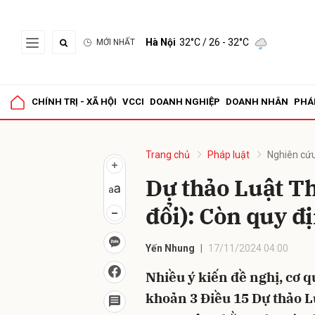
Hà Nội
32°C
/ 26 - 32°C
MỚI NHẤT
Gửi 
CHÍNH TRỊ - XÃ HỘI
VCCI
DOANH NGHIỆP
DOANH NHÂN
PHÁ
Trang chủ
Pháp luật
Nghiên cứu
Dự thảo Luật Thu
đổi): Còn quy đ
Yến Nhung
17/11/2024 04:00
Nhiều ý kiến đề nghị, cơ q
khoản 3 Điều 15 Dự thảo L