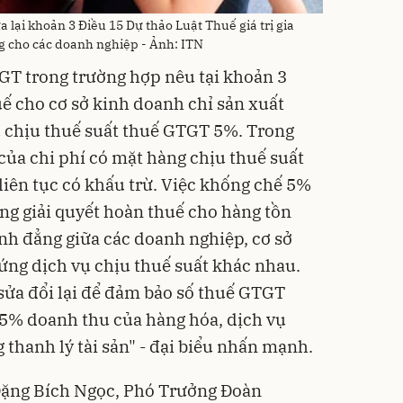
 lại khoản 3 Điều 15 Dự thảo Luật Thuế giá trị gia
ng cho các doanh nghiệp - Ảnh: ITN
GT trong trường hợp nêu tại khoản 3
uế cho cơ sở kinh doanh chỉ sản xuất
ụ chịu thuế suất thuế GTGT 5%. Trong
của chi phí có mặt hàng chịu thuế suất
iên tục có khấu trừ. Việc khống chế 5%
ng giải quyết hoàn thuế cho hàng tồn
ình đẳng giữa các doanh nghiệp, cơ sở
ứng dịch vụ chịu thuế suất khác nhau.
 sửa đổi lại để đảm bảo số thuế GTGT
5% doanh thu của hàng hóa, dịch vụ
 thanh lý tài sản" - đại biểu nhấn mạnh.
Đặng Bích Ngọc, Phó Trưởng Đoàn