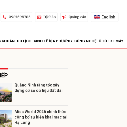
English
0985698786
Đặt báo
Quảng cáo
G KHOÁN
DU LỊCH
KINH TẾ ĐỊA PHƯƠNG
CÔNG NGHỆ
Ô TÔ - XE MÁY
IẾP
Quảng Ninh tăng tốc xây
dựng cơ sở dữ liệu đất đai
ửi
Miss World 2026 chính thức
công bố sự kiện khai mạc tại
Hạ Long