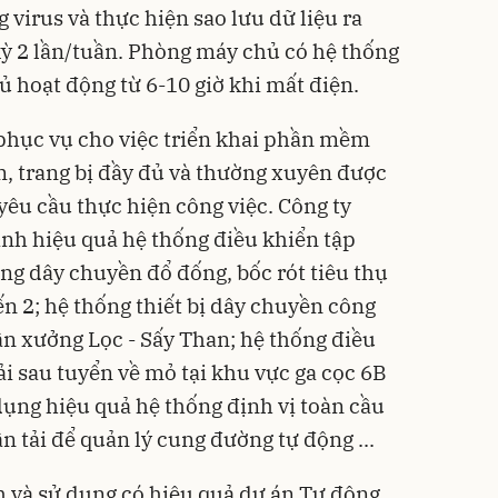
irus và thực hiện sao lưu dữ liệu ra
 kỳ 2 lần/tuần. Phòng máy chủ có hệ thống
ủ hoạt động từ 6-10 giờ khi mất điện.
ị phục vụ cho việc triển khai phần mềm
, trang bị đầy đủ và thường xuyên được
yêu cầu thực hiện công việc. Công ty
ành hiệu quả hệ thống điều khiển tập
ong dây chuyền đổ đống, bốc rót tiêu thụ
n 2; hệ thống thiết bị dây chuyền
công
n xưởng Lọc - Sấy Than; hệ thống điều
ải sau tuyển về mỏ tại khu vực ga cọc 6B
dụng hiệu quả hệ thống định vị toàn cầu
 tải để quản lý cung đường tự động ...
h và sử dụng có hiệu quả dự án Tự động