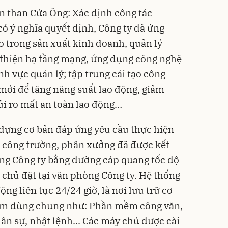
n than Cửa Ông: Xác định công tác
 có ý nghĩa quyết định, Công ty đã ứng
 trong sản xuất kinh doanh, quản lý
thiện hạ tầng mạng, ứng dụng công nghệ
nh vực quản lý; tập trung cải tạo công
 mới để tăng năng suất lao động, giảm
rủi ro mất an toàn lao động…
dựng cơ bản đáp ứng yêu cầu thực hiện
c công trường, phân xưởng đã được kết
g Công ty bằng đường cáp quang tốc độ
 chủ đặt tại văn phòng Công ty. Hệ thống
ng liên tục 24/24 giờ, là nơi lưu trữ cơ
mềm dùng chung như: Phần mềm công văn,
nhân sự, nhật lệnh... Các máy chủ được cài