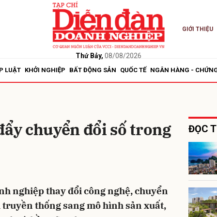
GIỚI THIỆU
bình luận
Thứ Bảy,
08/08/2026
P LUẬT
KHỞI NGHIỆP
BẤT ĐỘNG SẢN
QUỐC TẾ
NGÂN HÀNG - CHỨN
đẩy chuyển đổi số trong
ĐỌC T
Hủy
G
nh nghiệp thay đổi công nghệ, chuyển
 truyền thống sang mô hình sản xuất,