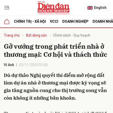
English
CHÍNH TRỊ - XÃ HỘI
VCCI
DOANH NGHIỆP
DOANH NH
bình luận
Trang chủ
Bất động sản
Chính sách - Quy hoạch
Gỡ vướng trong phát triển nhà ở
thương mại: Cơ hội và thách thức
Vi Anh
22/11/2024 03:00
Dù dự thảo Nghị quyết thí điểm mở rộng đất
làm dự án nhà ở thương mại được kỳ vọng sẽ
Hủy
G
gia tăng nguồn cung cho thị trường song vẫn
còn không ít những băn khoăn.