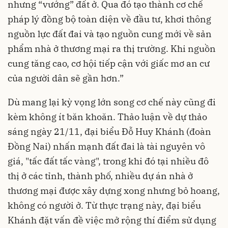
nhưng “vướng” đất ở. Qua đó tạo thành cơ chế
pháp lý đồng bộ toàn diện về đầu tư, khơi thông
nguồn lực đất đai và tạo nguồn cung mới về sản
phẩm nhà ở thương mại ra thị trường. Khi nguồn
cung tăng cao, cơ hội tiếp cận với giấc mơ an cư
của người dân sẽ gần hơn.”
Dù mang lại kỳ vọng lớn song cơ chế này cũng đi
kèm không ít băn khoăn. Thảo luận về dự thảo
sáng ngày 21/11, đại biểu Đỗ Huy Khánh (đoàn
Đồng Nai) nhấn mạnh đất đai là tài nguyên vô
giá, "tấc đất tấc vàng", trong khi đó tại nhiều đô
thị ở các tỉnh, thành phố, nhiều dự án nhà ở
thương mại được xây dựng xong nhưng bỏ hoang,
không có người ở. Từ thực trạng này, đại biểu
Khánh đặt vấn đề việc mở rộng thí điểm sử dụng