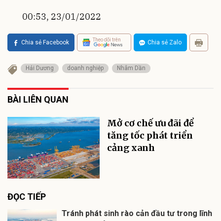
00:53, 23/01/2022
Theo dõi trên
Chia sẻ Facebook
Chia sẻ Zalo
Hải Dương
doanh nghiệp
Nhâm Dần
BÀI LIÊN QUAN
Mở cơ chế ưu đãi để
tăng tốc phát triển
cảng xanh
ĐỌC TIẾP
Tránh phát sinh rào cản đầu tư trong lĩnh