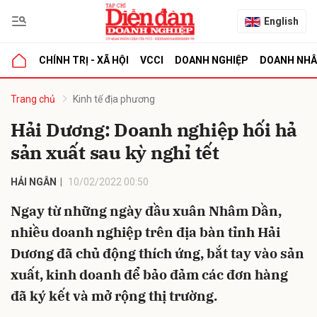
English
CHÍNH TRỊ - XÃ HỘI
VCCI
DOANH NGHIỆP
DOANH NH
bình luận
Trang chủ
Kinh tế địa phương
Hải Dương: Doanh nghiệp hối hả
sản xuất sau kỳ nghỉ tết
HẢI NGÂN
10/02/2022 00:50
Ngay từ những ngày đầu xuân Nhâm Dần,
nhiều doanh nghiệp trên địa bàn tỉnh Hải
Hủy
G
Dương đã chủ động thích ứng, bắt tay vào sản
xuất, kinh doanh để bảo đảm các đơn hàng
đã ký kết và mở rộng thị trường.