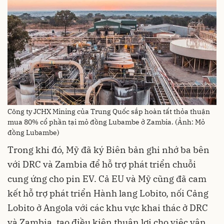
Công ty JCHX Mining của Trung Quốc sắp hoàn tất thỏa thuận
mua 80% cổ phần tại mỏ đồng Lubambe ở Zambia. (Ảnh: Mỏ
đồng Lubambe)
Trong khi đó, Mỹ đã ký Biên bản ghi nhớ ba bên
với DRC và Zambia để hỗ trợ phát triển chuỗi
cung ứng cho pin EV. Cả EU và Mỹ cũng đã cam
kết hỗ trợ phát triển Hành lang Lobito, nối Cảng
Lobito ở Angola với các khu vực khai thác ở DRC
và Zambia, tạo điều kiện thuận lợi cho việc vận