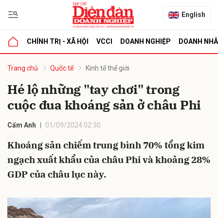
English
CHÍNH TRỊ - XÃ HỘI
VCCI
DOANH NGHIỆP
DOANH NH
bình luận
Trang chủ
Quốc tế
Kinh tế thế giới
Hé lộ những "tay chơi" trong
cuộc đua khoáng sản ở châu Phi
Cẩm Anh
01/09/2024 02:30
Khoáng sản chiếm trung bình 70% tổng kim
ngạch xuất khẩu của châu Phi và khoảng 28%
Hủy
G
GDP của châu lục này.