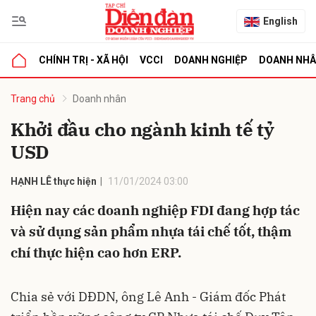
English
CHÍNH TRỊ - XÃ HỘI
VCCI
DOANH NGHIỆP
DOANH NH
bình luận
Trang chủ
Doanh nhân
Khởi đầu cho ngành kinh tế tỷ
USD
HẠNH LÊ thực hiện
11/01/2024 03:00
Hiện nay các doanh nghiệp FDI đang hợp tác
và sử dụng sản phẩm nhựa tái chế tốt, thậm
Hủy
G
chí thực hiện cao hơn ERP.
Chia sẻ với DĐDN, ông Lê Anh - Giám đốc Phát