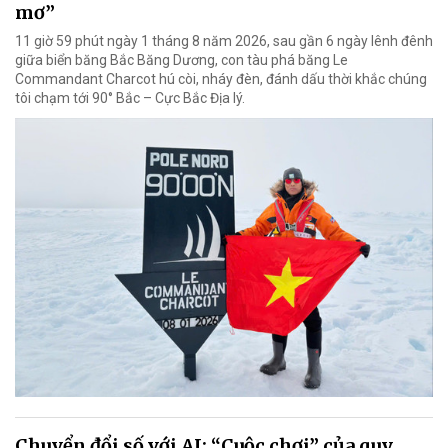
mơ”
11 giờ 59 phút ngày 1 tháng 8 năm 2026, sau gần 6 ngày lênh đênh
giữa biển băng Bắc Băng Dương, con tàu phá băng Le
Commandant Charcot hú còi, nháy đèn, đánh dấu thời khắc chúng
tôi chạm tới 90° Bắc – Cực Bắc Địa lý.
Chuyển đổi số với AI: “Cuộc chơi” của quy