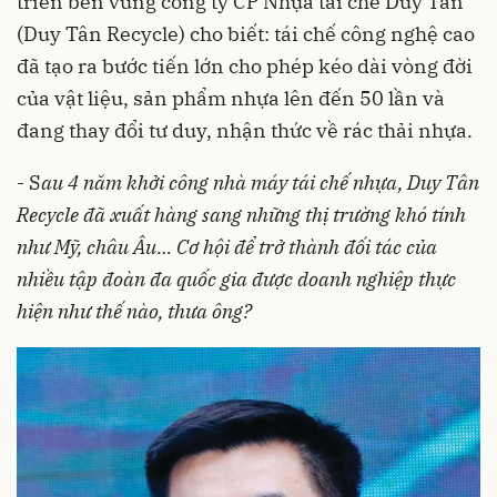
triển bền vững công ty CP Nhựa tái chế Duy Tân
(Duy Tân Recycle) cho biết: tái chế công nghệ cao
đã tạo ra bước tiến lớn cho phép kéo dài vòng đời
của vật liệu, sản phẩm nhựa lên đến 50 lần và
đang thay đổi tư duy, nhận thức về rác thải nhựa.
- S
au 4 năm khởi công nhà máy tái chế nhựa, Duy Tân
Recycle đã xuất hàng sang những thị trường khó tính
như Mỹ, châu Âu… Cơ hội để trở thành đối tác của
nhiều tập đoàn đa quốc gia được doanh nghiệp thực
hiện như thế nào, thưa ông?