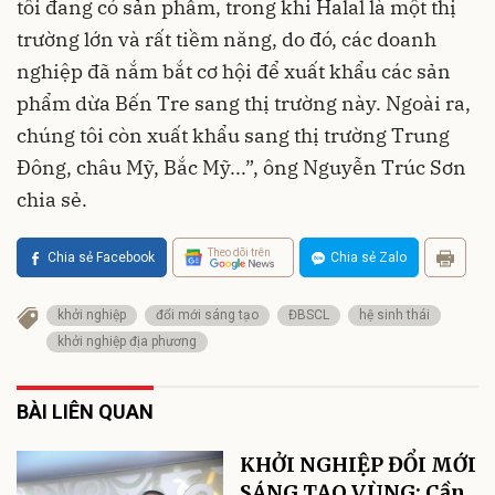
tôi đang có sản phẩm, trong khi Halal là một thị
trường lớn và rất tiềm năng, do đó, các doanh
nghiệp đã nắm bắt cơ hội để xuất khẩu các sản
phẩm dừa Bến Tre sang thị trường này. Ngoài ra,
chúng tôi còn xuất khẩu sang thị trường Trung
Đông, châu Mỹ, Bắc Mỹ...”, ông Nguyễn Trúc Sơn
chia sẻ.
Theo dõi trên
Chia sẻ Facebook
Chia sẻ Zalo
khởi nghiệp
đổi mới sáng tạo
ĐBSCL
hệ sinh thái
khởi nghiệp địa phương
BÀI LIÊN QUAN
KHỞI NGHIỆP ĐỔI MỚI
SÁNG TẠO VÙNG: Cần