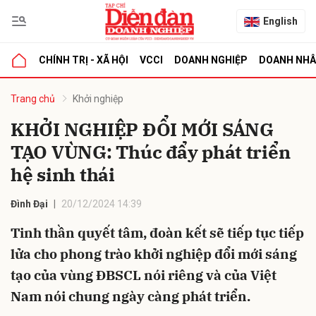
English
CHÍNH TRỊ - XÃ HỘI
VCCI
DOANH NGHIỆP
DOANH NH
bình luận
Trang chủ
Khởi nghiệp
KHỞI NGHIỆP ĐỔI MỚI SÁNG
TẠO VÙNG: Thúc đẩy phát triển
hệ sinh thái
Đình Đại
20/12/2024 14:39
Tinh thần quyết tâm, đoàn kết sẽ tiếp tục tiếp
Hủy
G
lửa cho phong trào khởi nghiệp đổi mới sáng
tạo của vùng ĐBSCL nói riêng và của Việt
Nam nói chung ngày càng phát triển.