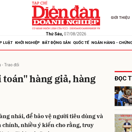
GIỚI THIỆU
bình luận
Thứ Sáu,
07/08/2026
P LUẬT
KHỞI NGHIỆP
BẤT ĐỘNG SẢN
QUỐC TẾ
NGÂN HÀNG - CHỨN
 - Trao đổi
i toán" hàng giả, hàng
ĐỌC T
Hủy
G
àng nhái, để bảo vệ người tiêu dùng và
chính, nhiều ý kiến cho rằng, truy