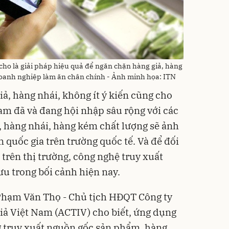
ho là giải pháp hiệu quả để ngăn chặn hàng giả, hàng
doanh nghiệp làm ăn chân chính - Ảnh minh họa: ITN
ả, hàng nhái, không ít ý kiến cũng cho
Nam đã và đang hội nhập sâu rộng với các
ả, hàng nhái, hàng kém chất lượng sẽ ảnh
 quốc gia trên trường quốc tế. Và để đối
 trên thị trường, công nghệ truy xuất
ưu trong bối cảnh hiện nay.
 Phạm Văn Thọ - Chủ tịch HĐQT Công ty
iả Việt Nam (ACTIV) cho biết, ứng dụng
g truy xuất nguồn gốc sản phẩm, hàng