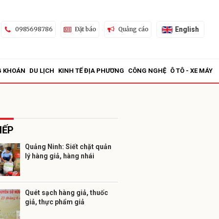
English
0985698786
Đặt báo
Quảng cáo
G KHOÁN
DU LỊCH
KINH TẾ ĐỊA PHƯƠNG
CÔNG NGHỆ
Ô TÔ - XE MÁY
IẾP
Quảng Ninh: Siết chặt quản
lý hàng giả, hàng nhái
ửi
Quét sạch hàng giả, thuốc
giả, thực phẩm giả