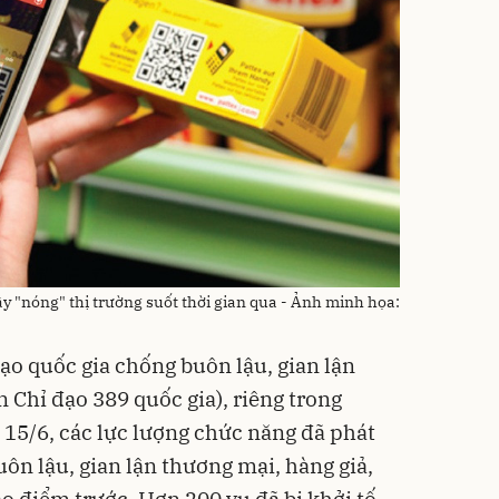
y "nóng" thị trường suốt thời gian qua - Ảnh minh họa:
ạo quốc gia chống buôn lậu, gian lận
 Chỉ đạo 389 quốc gia), riêng trong
 15/6, các lực lượng chức năng đã phát
uôn lậu, gian lận thương mại, hàng giả,
o điểm trước. Hơn 200 vụ đã bị khởi tố