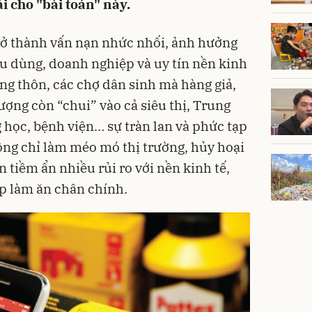
ải cho "bài toán" này.
rở thành vấn nạn nhức nhối, ảnh hưởng
u dùng, doanh nghiệp và uy tín nền kinh
ng thôn, các chợ dân sinh mà hàng giả,
ượng còn “chui” vào cả siêu thị, Trung
 học, bệnh viện… sự tràn lan và phức tạp
ông chỉ làm méo mó thị trường, hủy hoại
tiềm ẩn nhiều rủi ro với nền kinh tế,
ệp làm ăn chân chính.