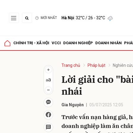
Hà Nội
32°C
/ 26 - 32°C
MỚI NHẤT
Gửi 
CHÍNH TRỊ - XÃ HỘI
VCCI
DOANH NGHIỆP
DOANH NHÂN
PHÁ
Trang chủ
Pháp luật
Nghiên cứu
Lời giải cho "bà
nhái
Gia Nguyễn
05/07/2025 12:05
Trước vấn nạn hàng giả, h
doanh nghiệp làm ăn chân 