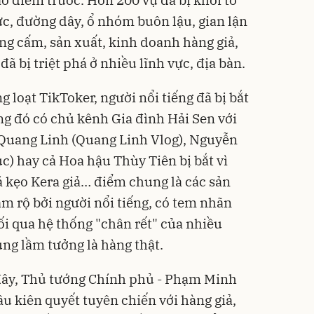
ức, đường dây, ổ nhóm buôn lậu, gian lận
g cấm, sản xuất, kinh doanh hàng giả,
 bị triệt phá ở nhiều lĩnh vực, địa bàn.
g loạt TikToker, người nổi tiếng đã bị bắt
ng đó có chủ kênh Gia đình Hải Sen với
 Quang Linh (Quang Linh Vlog), Nguyễn
) hay cả Hoa hậu Thùy Tiên bị bắt vì
á kẹo Kera giả… điểm chung là các sản
 rộ bởi người nổi tiếng, có tem nhãn
i qua hệ thống "chân rết" của nhiều
ùng lầm tưởng là hàng thật.
 đây, Thủ tướng Chính phủ - Phạm Minh
 kiên quyết tuyên chiến với hàng giả,