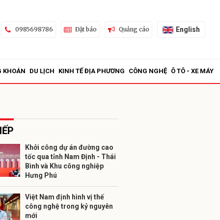
English
0985698786
Đặt báo
Quảng cáo
G KHOÁN
DU LỊCH
KINH TẾ ĐỊA PHƯƠNG
CÔNG NGHỆ
Ô TÔ - XE MÁY
IẾP
Khởi công dự án đường cao
tốc qua tỉnh Nam Định - Thái
ửi
Bình và Khu công nghiệp
Hưng Phú
Việt Nam định hình vị thế
công nghệ trong kỷ nguyên
mới