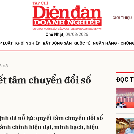
GIỚI THIỆU
bình luận
Chủ Nhật,
09/08/2026
P LUẬT
KHỞI NGHIỆP
BẤT ĐỘNG SẢN
QUỐC TẾ
NGÂN HÀNG - CHỨN
i số
t tâm chuyển đổi số
ĐỌC T
Hủy
G
ịnh đã nỗ lực quyết tâm chuyển đổi số
hành chính hiện đại, minh bạch, hiệu