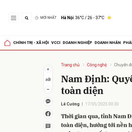
Hà Nội
36°C
/ 26 - 37°C
MỚI NHẤT
Gửi 
CHÍNH TRỊ - XÃ HỘI
VCCI
DOANH NGHIỆP
DOANH NHÂN
PHÁ
Trang chủ
Công nghệ
Chuyển đổ
Nam Định: Quyế
toàn diện
Lê Cường
17/05/2025 00:30
Thời gian qua, tỉnh Nam Đ
toàn diện, hướng tới nền 