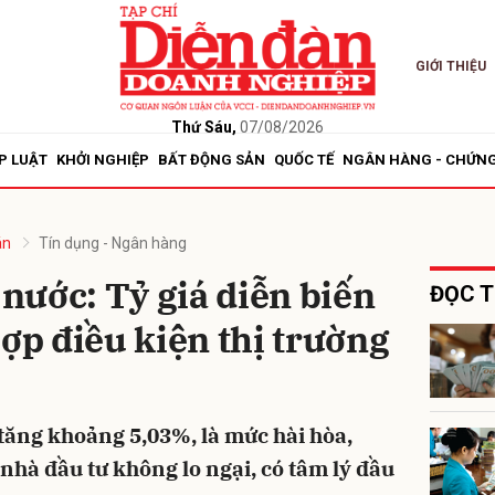
GIỚI THIỆU
bình luận
Thứ Sáu,
07/08/2026
P LUẬT
KHỞI NGHIỆP
BẤT ĐỘNG SẢN
QUỐC TẾ
NGÂN HÀNG - CHỨN
án
Tín dụng - Ngân hàng
nước: Tỷ giá diễn biến
ĐỌC T
hợp điều kiện thị trường
Hủy
G
 tăng khoảng 5,03%, là mức hài hòa,
hà đầu tư không lo ngại, có tâm lý đầu