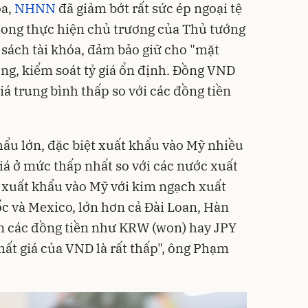
òa,
NHNN
đã giảm bớt rất sức ép ngoại tệ
song thực hiện chủ trương của Thủ tướng
sách tài khóa, đảm bảo giữ cho "mặt
óng, kiểm soát tỷ giá ổn định. Đồng VND
á trung bình thấp so với các đồng tiền
hẩu lớn, đặc biệt xuất khẩu vào Mỹ nhiều
iá ở mức thấp nhất so với các nước xuất
 xuất khẩu vào Mỹ với kim ngạch xuất
c và Mexico, lớn hơn cả Đài Loan, Hàn
ên các đồng tiền như KRW (won) hay JPY
mất giá của VND là rất thấp", ông Phạm