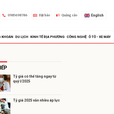
English
0985698786
Đặt báo
Quảng cáo
G KHOÁN
DU LỊCH
KINH TẾ ĐỊA PHƯƠNG
CÔNG NGHỆ
Ô TÔ - XE MÁY
IẾP
Tỷ giá có thể tăng ngay từ
quý I/2025
ửi
Tỷ giá 2025 vẫn nhiều áp lực