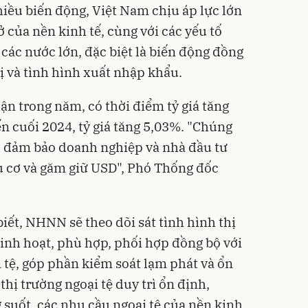
iều biến động, Việt Nam chịu áp lực lớn
ở của nền kinh tế, cùng với các yếu tố
các nước lớn, đặc biệt là biến động đồng
ị và tình hình xuất nhập khẩu.
 trong năm, có thời điểm tỷ giá tăng
ến cuối 2024, tỷ giá tăng 5,03%. "Chúng
a, đảm bảo doanh nghiệp và nhà đầu tư
ầu cơ và găm giữ USD", Phó Thống đốc
ết, NHNN sẽ theo dõi sát tình hình thị
linh hoạt, phù hợp, phối hợp đồng bộ với
 tệ, góp phần kiểm soát lạm phát và ổn
thị trường ngoại tệ duy trì ổn định,
 suốt, các nhu cầu ngoại tệ của nền kinh