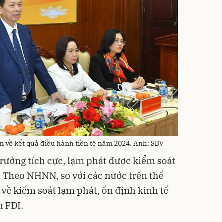
 về kết quả điều hành tiền tệ năm 2024. Ảnh: SBV
trưởng tích cực, lạm phát được kiểm soát
. Theo NHNN, so với các nước trên thế
 về kiểm soát lạm phát, ổn định kinh tế
n FDI.