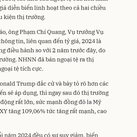
giá diễn biến linh hoạt theo cả hai chiều
 kiện thị trường.
báo, ông Phạm Chí Quang, Vụ trưởng Vụ
hông tin, liên quan đến tỷ giá, 2024 là
ng điều hành so với 2 năm trước đây, do
trường. NHNN đã bán ngoại tệ ra thị
oại tệ tích cực.
onald Trump đắc cử và bày tỏ rõ hơn các
n sẽ áp dụng, thì ngay sau đó thị trường
 động rất lớn, sức mạnh đồng đô la Mỹ
XY tăng 109,06% tức tăng rất mạnh, cao
ổi năm 2024 đều có sự suy giảm, biến