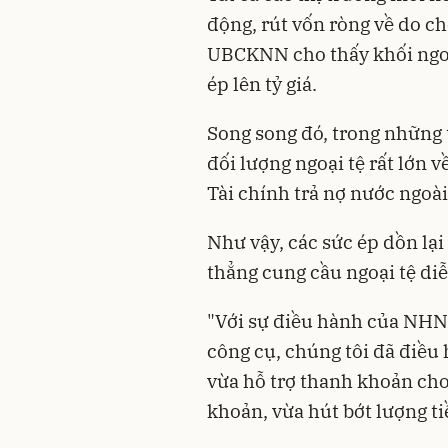
động, rút vốn ròng về do c
UBCKNN cho thấy khối ngoại
ép lên tỷ giá.
Song song đó, trong những
đối lượng ngoại tệ rất lớn
Tài chính trả nợ nước ngoà
Như vậy, các sức ép dồn lạ
thẳng cung cầu ngoại tệ diễ
"Với sự điều hành của NHN
công cụ, chúng tôi đã điều 
vừa hỗ trợ thanh khoản cho
khoản, vừa hút bớt lượng ti