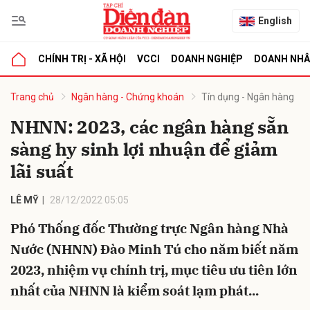
English
CHÍNH TRỊ - XÃ HỘI
VCCI
DOANH NGHIỆP
DOANH NH
bình luận
Trang chủ
Ngân hàng - Chứng khoán
Tín dụng - Ngân hàng
NHNN: 2023, các ngân hàng sẵn
sàng hy sinh lợi nhuận để giảm
lãi suất
LÊ MỸ
28/12/2022 05:05
Phó Thống đốc Thường trực Ngân hàng Nhà
Hủy
G
Nước (NHNN) Đào Minh Tú cho năm biết năm
2023, nhiệm vụ chính trị, mục tiêu ưu tiên lớn
nhất của NHNN là kiểm soát lạm phát...