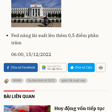
Fed nâng lãi suất lên thêm 0,5 điểm phần
trăm
06:00, 15/12/2022
Theo dõi trên
Chia sẻ Facebook
Chia sẻ Zalo
NHNN
Dự báo kinh tế 2023
giảm lãi suất vay
BÀI LIÊN QUAN
Huy động vốn tiếp tục