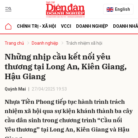
English
CHÍNH TRỊ - XÃ HỘI
VCCI
DOANH NGHIỆP
DOANH NH
bình luận
Trang chủ
Doanh nghiệp
Trách nhiệm xã hội
Những nhịp cầu kết nối yêu
thương tại Long An, Kiên Giang,
Hậu Giang
Quỳnh Mai
27/04/2025 19:53
Nhựa Tiền Phong tiếp tục hành trình trách
Hủy
G
nhiệm xã hội qua sự kiện khánh thành ba cây
cầu dân sinh trong chương trình “Cầu nối
Yêu thương” tại Long An, Kiên Giang và Hậu