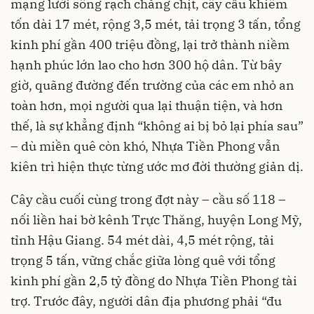
mạng lưới sông rạch chằng chịt, cây cầu khiêm
tốn dài 17 mét, rộng 3,5 mét, tải trọng 3 tấn, tổng
kinh phí gần 400 triệu đồng, lại trở thành niềm
hạnh phúc lớn lao cho hơn 300 hộ dân. Từ bây
giờ, quãng đường đến trường của các em nhỏ an
toàn hơn, mọi người qua lại thuận tiện, và hơn
thế, là sự khẳng định “không ai bị bỏ lại phía sau”
– dù miền quê còn khó, Nhựa Tiền Phong vẫn
kiên trì hiện thực từng ước mơ đời thường giản dị.
Cây cầu cuối cùng trong đợt này – cầu số 118 –
nối liền hai bờ kênh Trực Thăng, huyện Long Mỹ,
tỉnh Hậu Giang. 54 mét dài, 4,5 mét rộng, tải
trọng 5 tấn, vững chắc giữa lòng quê với tổng
kinh phí gần 2,5 tỷ đồng do Nhựa Tiền Phong tài
trợ. Trước đây, người dân địa phương phải “đu