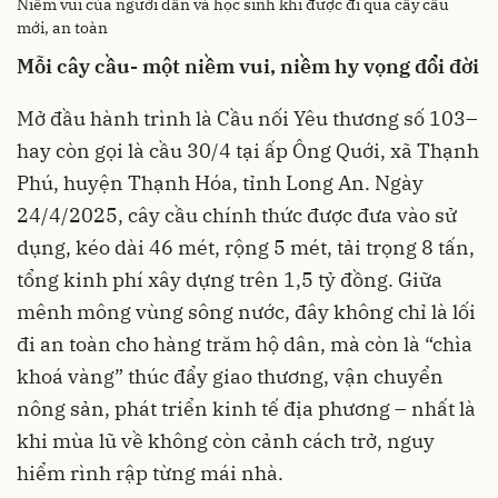
Niềm vui của người dân và học sinh khi được đi qua cây cầu
mới, an toàn
Mỗi cây cầu- một niềm vui, niềm hy vọng đổi đời
Mở đầu hành trình là Cầu nối Yêu thương số 103–
hay còn gọi là cầu 30/4 tại ấp Ông Quới, xã Thạnh
Phú, huyện Thạnh Hóa, tỉnh Long An. Ngày
24/4/2025, cây cầu chính thức được đưa vào sử
dụng, kéo dài 46 mét, rộng 5 mét, tải trọng 8 tấn,
tổng kinh phí xây dựng trên 1,5 tỷ đồng. Giữa
mênh mông vùng sông nước, đây không chỉ là lối
đi an toàn cho hàng trăm hộ dân, mà còn là “chìa
khoá vàng” thúc đẩy giao thương, vận chuyển
nông sản, phát triển kinh tế địa phương – nhất là
khi mùa lũ về không còn cảnh cách trở, nguy
hiểm rình rập từng mái nhà.