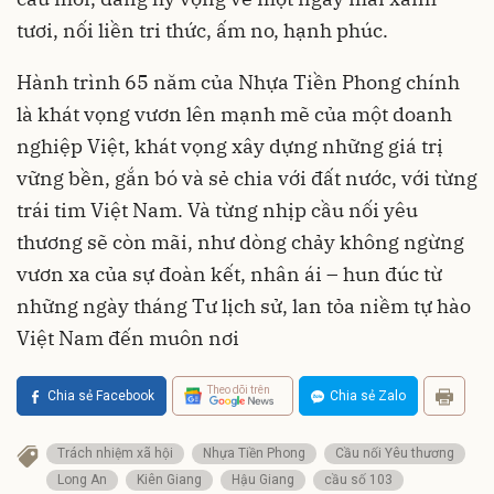
tươi, nối liền tri thức, ấm no, hạnh phúc.
Hành trình 65 năm của Nhựa Tiền Phong chính
là khát vọng vươn lên mạnh mẽ của một doanh
nghiệp Việt, khát vọng xây dựng những giá trị
vững bền, gắn bó và sẻ chia với đất nước, với từng
trái tim Việt Nam. Và từng nhịp cầu nối yêu
thương sẽ còn mãi, như dòng chảy không ngừng
vươn xa của sự đoàn kết, nhân ái – hun đúc từ
những ngày tháng Tư lịch sử, lan tỏa niềm tự hào
Việt Nam đến muôn nơi
Theo dõi trên
Chia sẻ Facebook
Chia sẻ Zalo
Trách nhiệm xã hội
Nhựa Tiền Phong
Cầu nối Yêu thương
Long An
Kiên Giang
Hậu Giang
cầu số 103