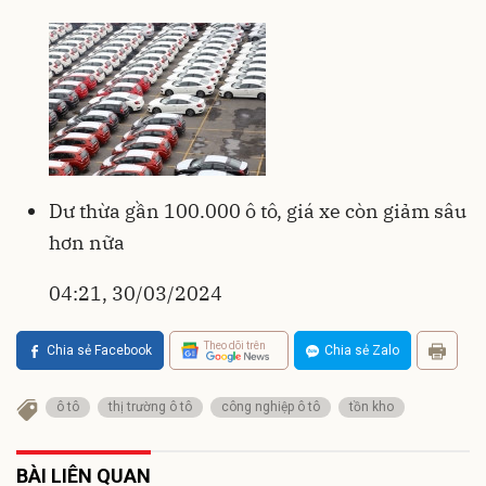
Dư thừa gần 100.000 ô tô, giá xe còn giảm sâu
hơn nữa
04:21, 30/03/2024
Theo dõi trên
Chia sẻ Facebook
Chia sẻ Zalo
ô tô
thị trường ô tô
công nghiệp ô tô
tồn kho
BÀI LIÊN QUAN