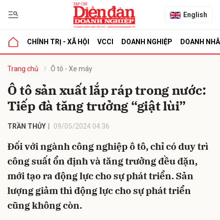
English
CHÍNH TRỊ - XÃ HỘI
VCCI
DOANH NGHIỆP
DOANH NH
bình luận
Trang chủ
Ô tô - Xe máy
Ô tô sản xuất lắp ráp trong nước:
Tiếp đà tăng trưởng “giật lùi”
TRẦN THỦY
09/05/2024 04:36
Đối với ngành công nghiệp ô tô, chỉ có duy trì
công suất ổn định và tăng trưởng đều đặn,
Hủy
G
mới tạo ra động lực cho sự phát triển. Sản
lượng giảm thì động lực cho sự phát triển
cũng không còn.