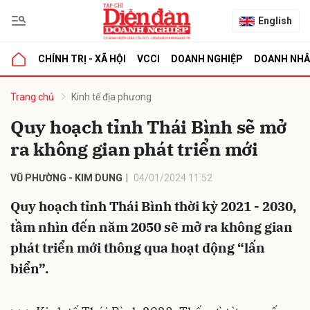
English
CHÍNH TRỊ - XÃ HỘI
VCCI
DOANH NGHIỆP
DOANH NH
bình luận
Trang chủ
Kinh tế địa phương
Quy hoạch tỉnh Thái Bình sẽ mở
ra không gian phát triển mới
VŨ PHƯỜNG - KIM DUNG
04/01/2024 11:52
Quy hoạch tỉnh Thái Bình thời kỳ 2021 - 2030,
tầm nhìn đến năm 2050 sẽ mở ra không gian
Hủy
G
phát triển mới thông qua hoạt động “lấn
biển”.