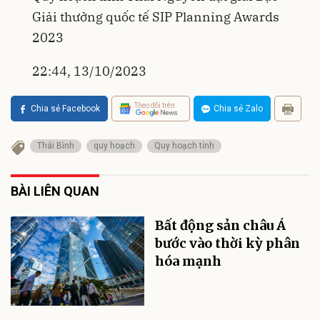
Giải thưởng quốc tế SIP Planning Awards
2023
22:44, 13/10/2023
Theo dõi trên
Chia sẻ Facebook
Chia sẻ Zalo
Thái Bình
quy hoạch
Quy hoạch tỉnh
BÀI LIÊN QUAN
Bất động sản châu Á
bước vào thời kỳ phân
hóa mạnh