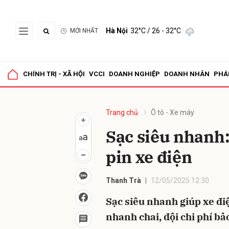
Hà Nội
32°C
/ 26 - 32°C
MỚI NHẤT
Gửi 
CHÍNH TRỊ - XÃ HỘI
VCCI
DOANH NGHIỆP
DOANH NHÂN
PHÁ
Trang chủ
Ô tô - Xe máy
Sạc siêu nhanh:
pin xe điện
Thanh Trà
12/05/2025 12:30
Sạc siêu nhanh giúp xe điệ
nhanh chai, đội chi phí bảo