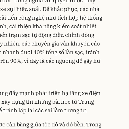
 đời” đồng nghĩa với quyền được thay
 xe sụt hiệu suất. Để khắc phục, các nhà
ải tiến công nghệ như tích hợp hệ thống
nh, cải thiện khả năng kiểm soát nhiệt
riển trạm sạc tự động điều chỉnh dòng
uy nhiên, các chuyên gia vẫn khuyến cáo
 nhanh dưới 40% tổng số lần sạc, tránh
rên 90%, vì đây là các ngưỡng dễ gây hư
ng đẩy mạnh phát triển hạ tầng xe điện
c xây dựng thì những bài học từ Trung
 tránh lặp lại các sai lầm tương tự.
ợc cân bằng giữa tốc độ và độ bền. Trong