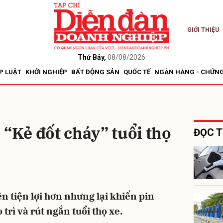
GIỚI THIỆU
bình luận
Thứ Bảy,
08/08/2026
P LUẬT
KHỞI NGHIỆP
BẤT ĐỘNG SẢN
QUỐC TẾ
NGÂN HÀNG - CHỨN
 “Kẻ đốt cháy” tuổi thọ
ĐỌC T
Hủy
G
n tiện lợi hơn nhưng lại khiến pin
 trì và rút ngắn tuổi thọ xe.