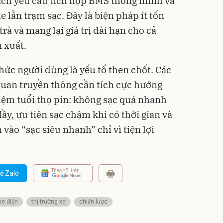
cách yêu cầu tích hợp BMS thông minh và
e lẫn trạm sạc. Đây là biện pháp ít tốn
rà và mang lại giá trị dài hạn cho cả
 xuất.
hức người dùng là yếu tố then chốt. Các
 quan truyền thông cần tích cực hướng
kiệm tuổi thọ pin: không sạc quá nhanh
ầy, ưu tiên sạc chậm khi có thời gian và
ào “sạc siêu nhanh” chỉ vì tiện lợi
Theo dõi trên
ẻ Zalo
xe điện
thị trường xe
chiến lược