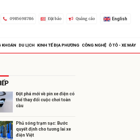
English
0985698786
Đặt báo
Quảng cáo
G KHOÁN
DU LỊCH
KINH TẾ ĐỊA PHƯƠNG
CÔNG NGHỆ
Ô TÔ - XE MÁY
IẾP
Đột phá mới về pin xe điện có
thể thay đổi cuộc chơi toàn
ửi
cầu
Phủ sóng trạm sạc: Bước
quyết định cho tương lai xe
điện Việt