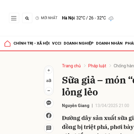
Hà Nội
32°C
/ 26 - 32°C
MỚI NHẤT
Gửi 
CHÍNH TRỊ - XÃ HỘI
VCCI
DOANH NGHIỆP
DOANH NHÂN
PHÁ
Trang chủ
Pháp luật
Chống hàn
Sữa giả – món “
lỏng lẻo
Nguyễn Giang
13/04/2025 21:00
Đường dây sản xuất sữa gi
đồng bị triệt phá, phơi b