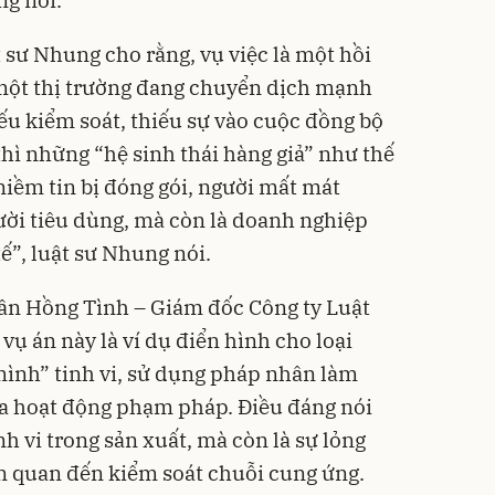
t sư Nhung cho rằng, vụ việc là một hồi
một thị trường đang chuyển dịch mạnh
ếu kiểm soát, thiếu sự vào cuộc đồng bộ
thì những “hệ sinh thái hàng giả” như thế
 niềm tin bị đóng gói, người mất mát
ười tiêu dùng, mà còn là doanh nghiệp
ế”, luật sư Nhung nói.
rần Hồng Tình – Giám đốc Công ty Luật
ụ án này là ví dụ điển hình cho loại
mình” tinh vi, sử dụng pháp nhân làm
a hoạt động phạm pháp. Điều đáng nói
h vi trong sản xuất, mà còn là sự lỏng
ên quan đến kiểm soát chuỗi cung ứng.