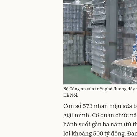
Bộ Công an vừa triệt phá đường dây s
Hà Nội.
Con số 573 nhãn hiệu sữa bộ
giật mình. Cơ quan chức nă
hành suốt gần ba năm (từ t
lợi khoảng 500 tỷ đồng. Đ