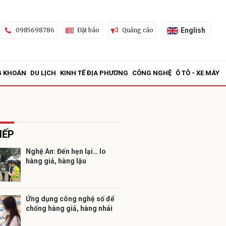
English
0985698786
Đặt báo
Quảng cáo
G KHOÁN
DU LỊCH
KINH TẾ ĐỊA PHƯƠNG
CÔNG NGHỆ
Ô TÔ - XE MÁY
IẾP
Nghệ An: Đến hẹn lại… lo
hàng giả, hàng lậu
ửi
Ứng dụng công nghệ số để
chống hàng giả, hàng nhái