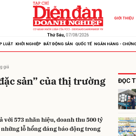
GIỚI THIỆU
bình luận
Thứ Sáu,
07/08/2026
P LUẬT
KHỞI NGHIỆP
BẤT ĐỘNG SẢN
QUỐC TẾ
NGÂN HÀNG - CHỨN
g giả
đặc sản” của thị trường
ĐỌC T
Hủy
G
ả với 573 nhãn hiệu, doanh thu 500 tỷ
ày những lỗ hổng đáng báo động trong