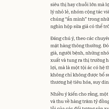
siêu thị hay chuỗi lớn mà l
lý nhỏ lẻ, nhóm cộng tác vi
chúng “ẩn mình” trong nhữ
nghìn hộp sữa giả có thể tr
Đáng chú ý, theo các chuyê
mặt hàng thông thường. Đó 
già, người bệnh, những nhó
xuất và tung ra thị trường h
lợi, mà là một tội ác có hệ
không chỉ không được bổ s
thương hệ tiêu hóa, suy di
Nhiều ý kiến cho rằng, một “
và thu về hàng trăm tỷ đồng
lỗi của các đối tượng sản x