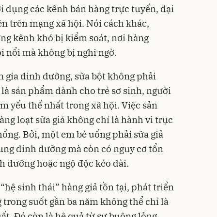
ợi dụng các kênh bán hàng trực tuyến, đại
ên trên mạng xã hội. Nói cách khác,
ng kênh khó bị kiểm soát, nơi hàng
ôi nổi mà không bị nghi ngờ.
n gia dinh dưỡng, sữa bột không phải
là sản phẩm dành cho trẻ sơ sinh, người
m yếu thế nhất trong xã hội. Việc sản
àng loạt sữa giả không chỉ là hành vi trục
 thống. Bởi, một em bé uống phải sữa giả
ung dinh dưỡng mà còn có nguy cơ tổn
nh dưỡng hoặc ngộ độc kéo dài.
hệ sinh thái” hàng giả tồn tại, phát triển
 trong suốt gần ba năm không thể chỉ là
uất. Đó còn là hệ quả từ sự buông lỏng