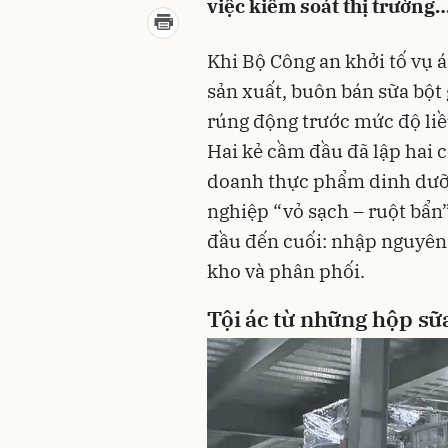
việc kiểm soát thị trường
Khi Bộ Công an khởi tố vụ 
sản xuất, buôn bán sữa bột
rúng động trước mức độ liều
Hai kẻ cầm đầu đã lập hai c
doanh thực phẩm dinh dưỡ
nghiệp “vỏ sạch – ruột bẩn”
đầu đến cuối: nhập nguyên l
kho và phân phối.
Tội ác từ những hộp sữ