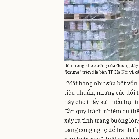
Bên trong kho xưởng của đường dây sả
"khủng" trên địa bàn TP Hà Nội và cá
“Mặt hàng như sữa bột vốn 
tiêu chuẩn, nhưng các đối 
này cho thấy sự thiếu hụt t
Cần quy trách nhiệm cụ thể
xảy ra tình trạng buông lỏn
bằng công nghệ để tránh tì
như hiện nay”, luật sư Nhu