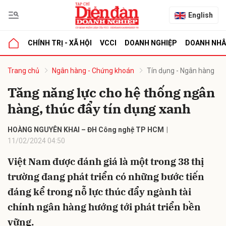
English
CHÍNH TRỊ - XÃ HỘI
VCCI
DOANH NGHIỆP
DOANH NH
bình luận
Trang chủ
Ngân hàng - Chứng khoán
Tín dụng - Ngân hàng
Tăng năng lực cho hệ thống ngân
hàng, thúc đẩy tín dụng xanh
HOÀNG NGUYÊN KHAI – ĐH Công nghệ TP HCM
11/02/2024 04:50
Việt Nam được đánh giá là một trong 38 thị
Hủy
G
trường đang phát triển có những bước tiến
đáng kể trong nỗ lực thúc đẩy ngành tài
chính ngân hàng hướng tới phát triển bền
vững.