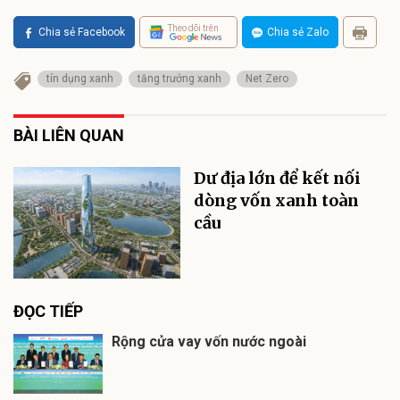
Theo dõi trên
Chia sẻ Facebook
Chia sẻ Zalo
tín dụng xanh
tăng trưởng xanh
Net Zero
BÀI LIÊN QUAN
Dư địa lớn để kết nối
dòng vốn xanh toàn
cầu
ĐỌC TIẾP
Rộng cửa vay vốn nước ngoài