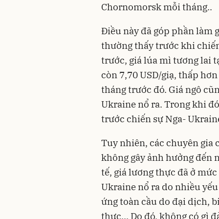
Chornomorsk mỗi tháng..
Điều này đã góp phần làm g
thường thấy trước khi
chiế
trước, giá lúa mì tương lai
còn 7,70 USD/giạ, thấp hơn
tháng trước đó. Giá ngô cũn
Ukraine nổ ra. Trong khi đó
trước chiến sự Nga- Ukrai
Tuy nhiên, các chuyên gia c
không gây ảnh hưởng đến ng
tế, giá
lương thực
đã ở mức 
Ukraine nổ ra do nhiều yếu
ứng toàn cầu do đại dịch, b
thực... Do đó, không có gì 