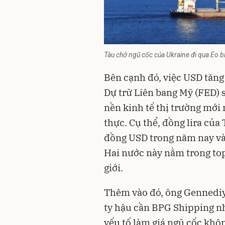
Tàu chở ngũ cốc của Ukraine đi qua Eo b
Bên cạnh đó, việc USD tăn
Dự trữ Liên bang Mỹ (FED) s
nền kinh tế thị trường mới
thực. Cụ thể, đồng lira của
đồng USD trong năm nay và
Hai nước này nằm trong top
giới.
Thêm vào đó, ông Gennediy
ty hậu cần BPG Shipping nhậ
yếu tố làm giá ngũ cốc khô