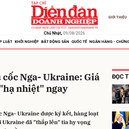
GIỚI THIỆU
bình luận
Chủ Nhật,
09/08/2026
P LUẬT
KHỞI NGHIỆP
BẤT ĐỘNG SẢN
QUỐC TẾ
NGÂN HÀNG - CHỨN
 cốc Nga- Ukraine: Giá
ĐỌC T
"hạ nhiệt" ngay
Hủy
G
c Nga- Ukraine được ký kết, hàng loạt
 Ukraine đã "thắp lên" tia hy vọng