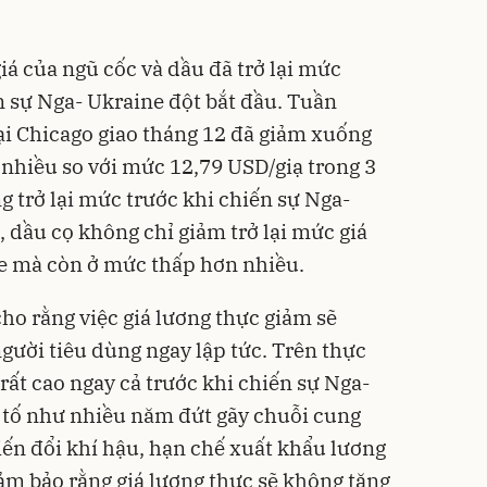
iá của ngũ cốc và dầu đã trở lại mức
n sự Nga- Ukraine
đột bắt đầu. Tuần
 tại Chicago giao tháng 12 đã giảm xuống
 nhiều so với mức 12,79 USD/giạ trong 3
g trở lại mức trước khi chiến sự Nga-
, dầu cọ không chỉ giảm trở lại mức giá
ne mà còn ở mức thấp hơn nhiều.
ho rằng việc giá lương thực giảm sẽ
ười tiêu dùng ngay lập tức. Trên thực
rất cao ngay cả trước khi chiến sự Nga-
 tố như nhiều năm đứt gãy chuỗi cung
iến đổi khí hậu, hạn chế xuất khẩu lương
đảm bảo rằng giá lương thực sẽ không tăng