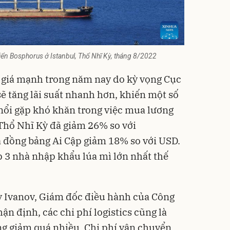
iển Bosphorus ở Istanbul, Thổ Nhĩ Kỳ, tháng 8/2022
g giá mạnh trong năm nay do kỳ vọng Cục
ẽ tăng lãi suất nhanh hơn, khiến một số
 nổi gặp khó khăn trong việc mua lương
 Thổ Nhĩ Kỳ đã giảm 26% so với
 đồng bảng Ai Cập giảm 18% so với USD.
 3 nhà nhập khẩu lúa mì lớn nhất thế
 Ivanov, Giám đốc điều hành của Công
n định, các chi phí logistics cũng là
ng giảm quá nhiều. Chi phí vận chuyển