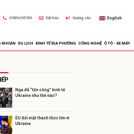
English
0985698786
Đặt báo
Quảng cáo
G KHOÁN
DU LỊCH
KINH TẾ ĐỊA PHƯƠNG
CÔNG NGHỆ
Ô TÔ - XE MÁY
IẾP
Nga đã “tấn công” kinh tế
Ukraine như thế nào?
ửi
EU đối mặt thách thức lớn vì
Ukraine