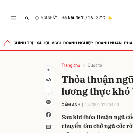
Hà Nội
36°C
/ 26 - 37°C
MỚI NHẤT
Gửi 
CHÍNH TRỊ - XÃ HỘI
VCCI
DOANH NGHIỆP
DOANH NHÂN
PHÁ
Trang chủ
Quốc tế
Thỏa thuận ngũ
lương thực khó 
CẨM ANH
24/08/2022 04:00
Sau khi thỏa thuận ngũ cố
chuyến tàu chở ngũ cốc rời