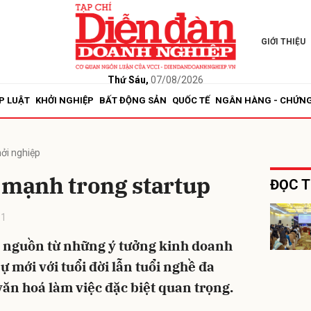
GIỚI THIỆU
bình luận
Thứ Sáu,
07/08/2026
P LUẬT
KHỞI NGHIỆP
BẤT ĐỘNG SẢN
QUỐC TẾ
NGÂN HÀNG - CHỨN
hởi nghiệp
 mạnh trong startup
ĐỌC T
51
Hủy
G
i nguồn từ những ý tưởng kinh doanh
ự mới với tuổi đời lẫn tuổi nghề đa
văn hoá làm việc đặc biệt quan trọng.