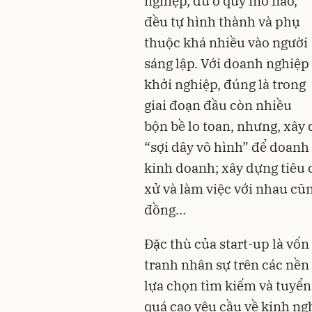
nghiệp, dù ở quy mô nào,
đều tự hình thành và phụ
thuộc khá nhiều vào người
sáng lập. Với doanh nghiệp
khởi nghiệp, đúng là trong
giai đoạn đầu còn nhiều
bộn bề lo toan, nhưng, xây 
“sợi dây vô hình” để doanh
kinh doanh; xây dựng tiêu 
xử và làm việc với nhau cũn
đồng…
Đặc thù của start-up là vốn
tranh nhân sự trên các nền
lựa chọn tìm kiếm và tuyển
quá cao yêu cầu về kinh ng