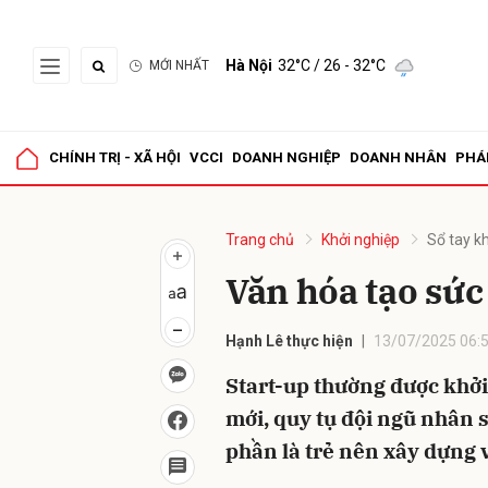
Hà Nội
32°C
/ 26 - 32°C
MỚI NHẤT
Gửi 
CHÍNH TRỊ - XÃ HỘI
VCCI
DOANH NGHIỆP
DOANH NHÂN
PHÁ
Trang chủ
Khởi nghiệp
Sổ tay k
Văn hóa tạo sức
Hạnh Lê thực hiện
13/07/2025 06:
Start-up thường được khở
mới, quy tụ đội ngũ nhân s
phần là trẻ nên xây dựng 