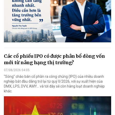
Các cổ phiếu IPO có được phân bổ dòng vốn
mới từ nâng hạng thị trường?
07/08/2026 04:05
"Sóng" chào bán cổ phần ra công chúng (IPO) của nhiều doanh
nghiệp bắt đầu dâng trở lại từ quý II/2026, với sự xuất hiện của
DMX, LPS, DVV, AMY... và tới đây sẽ còn hàng loạt doanh nghiệp
khác.