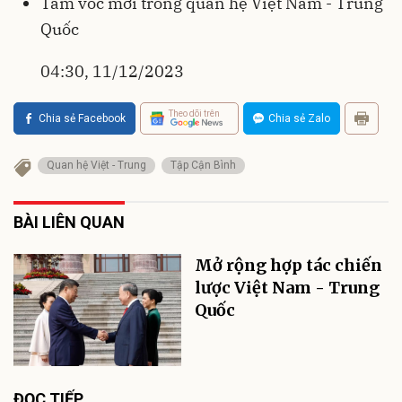
Tầm vóc mới trong quan hệ Việt Nam - Trung
Quốc
04:30, 11/12/2023
Theo dõi trên
Chia sẻ Facebook
Chia sẻ Zalo
Quan hệ Việt - Trung
Tập Cận Bình
BÀI LIÊN QUAN
Mở rộng hợp tác chiến
lược Việt Nam - Trung
Quốc
ĐỌC TIẾP