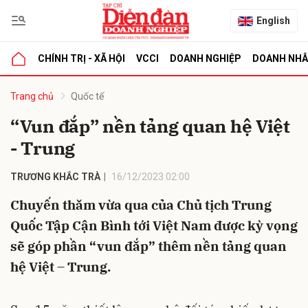
English
CHÍNH TRỊ - XÃ HỘI
VCCI
DOANH NGHIỆP
DOANH NH
bình luận
Trang chủ
Quốc tế
“Vun đắp” nền tảng quan hệ Việt
- Trung
TRƯƠNG KHẮC TRÀ
16/12/2023 02:00
Chuyến thăm vừa qua của Chủ tịch Trung
Quốc Tập Cận Bình tới Việt Nam được kỳ vọng
Hủy
G
sẽ góp phần “vun đắp” thêm nền tảng quan
hệ Việt – Trung.