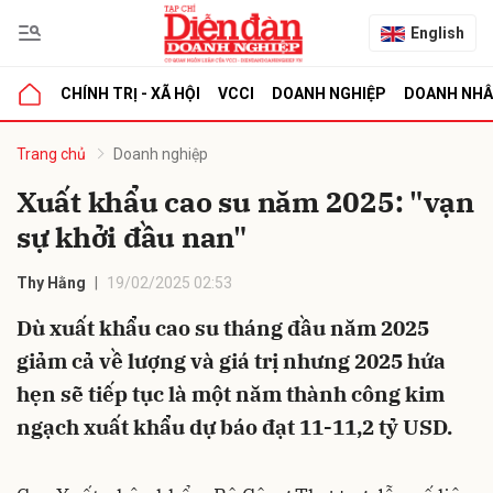
English
CHÍNH TRỊ - XÃ HỘI
VCCI
DOANH NGHIỆP
DOANH NH
bình luận
Trang chủ
Doanh nghiệp
Xuất khẩu cao su năm 2025: "vạn
sự khởi đầu nan"
Thy Hằng
19/02/2025 02:53
Dù xuất khẩu cao su tháng đầu năm 2025
giảm cả về lượng và giá trị nhưng 2025 hứa
Hủy
G
hẹn sẽ tiếp tục là một năm thành công kim
ngạch xuất khẩu dự báo đạt 11-11,2 tỷ USD.