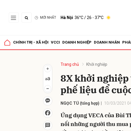
Hà Nội
36°C
/ 26 - 37°C
MỚI NHẤT
Gửi 
CHÍNH TRỊ - XÃ HỘI
VCCI
DOANH NGHIỆP
DOANH NHÂN
PHÁ
Trang chủ
Khởi nghiệp
8X khởi nghiệp
phế liệu để cu
NGỌC TÚ (tổng hợp)
10/03/2021 0
Ứng dụng VECA của Bùi Th
nối những người thu mua 