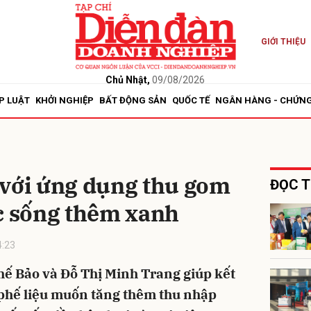
GIỚI THIỆU
bình luận
Chủ Nhật,
09/08/2026
P LUẬT
KHỞI NGHIỆP
BẤT ĐỘNG SẢN
QUỐC TẾ
NGÂN HÀNG - CHỨN
 với ứng dụng thu gom
ĐỌC T
ộc sống thêm xanh
Hủy
G
4:23
ế Bảo và Đỗ Thị Minh Trang giúp kết
phế liệu muốn tăng thêm thu nhập