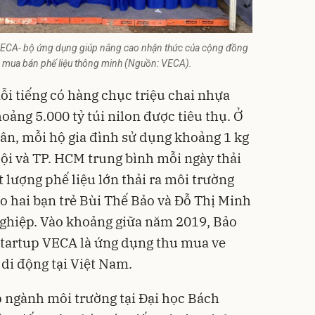
 VECA- bộ ứng dụng giúp nâng cao nhận thức của cộng đồng
h mua bán phế liệu thông minh (Nguồn: VECA).
mỗi tiếng có hàng chục triệu chai nhựa
ảng 5.000 tỷ túi nilon được tiêu thụ. Ở
ân, mỗi hộ gia đình sử dụng khoảng 1 kg
Nội và TP. HCM trung bình mỗi ngày thải
t lượng phế liệu lớn thải ra môi trường
o hai bạn trẻ Bùi Thế Bảo và Đỗ Thị Minh
nghiệp. Vào khoảng giữa năm 2019, Bảo
startup VECA là ứng dụng thu mua ve
 di động tại Việt Nam.
 ngành môi trường tại Đại học Bách