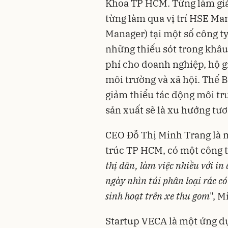
Khoa TP HCM. Từng làm giá
từng làm qua vị trí HSE Ma
Manager) tại một số công t
những thiếu sót trong khâu
phí cho doanh nghiệp, hộ gi
môi trường và xã hội. Thế B
giảm thiểu tác động môi tr
sản xuất sẽ là xu hướng tươ
CEO Đỗ Thị Minh Trang là m
trúc TP HCM, có một công t
thị dân, làm việc nhiều với in 
ngày nhìn túi phân loại rác có
sinh hoạt trên xe thu gom
", M
Startup VECA là một ứng d