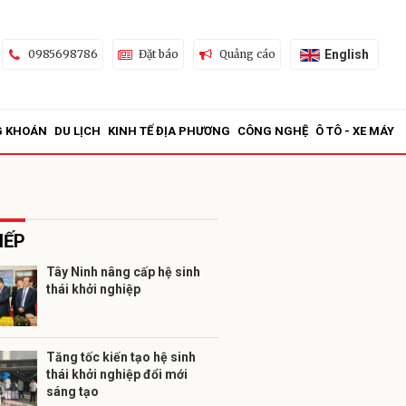
English
0985698786
Đặt báo
Quảng cáo
G KHOÁN
DU LỊCH
KINH TẾ ĐỊA PHƯƠNG
CÔNG NGHỆ
Ô TÔ - XE MÁY
IẾP
Tây Ninh nâng cấp hệ sinh
thái khởi nghiệp
ửi
Tăng tốc kiến tạo hệ sinh
thái khởi nghiệp đổi mới
sáng tạo