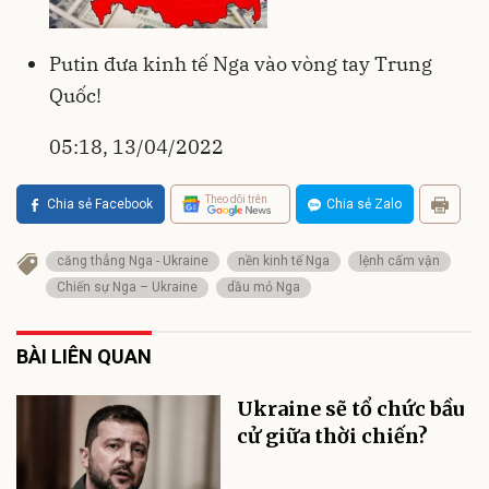
Putin đưa kinh tế Nga vào vòng tay Trung
Quốc!
05:18, 13/04/2022
Theo dõi trên
Chia sẻ Facebook
Chia sẻ Zalo
căng thẳng Nga - Ukraine
nền kinh tế Nga
lệnh cấm vận
Chiến sự Nga – Ukraine
dầu mỏ Nga
BÀI LIÊN QUAN
Ukraine sẽ tổ chức bầu
cử giữa thời chiến?