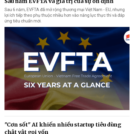
Sáu năm EVFTA và giá trị của sự ổn định
Sau 6 năm, EVFTA đã mở rộng thương mại Việt Nam - EU, nhưng
lợi ích tiếp theo phụ thuộc nhiều hơn vào năng lực thực thi và đáp
ứng tiêu chuẩn mới.
"Cơn sốt" AI khiến nhiều startup tiêu dùng
chật vật gọi vốn