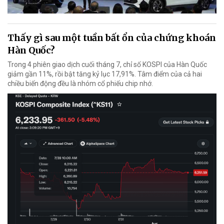
Thấy gì sau một tuần bất ổn của chứng khoán
Hàn Quốc?
Trong 4 phiên giao dịch cuối tháng 7, chỉ số KOSPI của Hàn Quốc
giảm gần 11%, rồi bật tăng kỷ lục 17,91%. Tâm điểm của cả hai
chiều biến động đều là nhóm cổ phiếu chip nhớ.