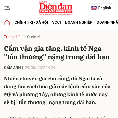
English
CHÍNH TRỊ - XÃ HỘI
VCCI
DOANH NGHIỆP
DOANH NH
bình luận
Trang chủ
Quốc tế
Cấm vận gia tăng, kinh tế Nga
"tổn thương" nặng trong dài hạn
CẨM ANH
29/08/2022 14:24
Nhiều chuyên gia cho rằng, dù Nga đã và
đang tìm cách hóa giải các lệnh cấm vận của
Hủy
G
Mỹ và phương Tây, nhưng kinh tế nước này
sẽ bị "tổn thương" nặng trong dài hạn.